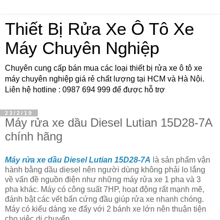
Thiết Bị Rửa Xe Ô Tô Xe
Máy Chuyên Nghiệp
Chuyên cung cấp bán mua các loại thiết bị rửa xe ô tô xe
máy chuyên nghiệp giá rẻ chất lượng tại HCM và Hà Nội.
Liên hệ hotline : 0987 694 999 để được hỗ trợ
23/2/19
Máy rửa xe dầu Diesel Lutian 15D28-7A
chính hãng
Máy rửa xe dầu
D
iesel
L
utian
15D28-7A
là sản phẩm vận
hành bằng dầu diesel nên người dùng không phải lo lắng
về vấn đề nguồn điện như những máy rửa xe 1 pha và 3
pha khác. Máy có công suất 7HP, hoạt động rất mạnh mẽ,
đánh bật các vết bẩn cứng đầu giúp rửa xe nhanh chóng.
Máy có kiểu dáng xe đẩy với 2 bánh xe lớn nên thuận tiện
cho việc di chuyển.