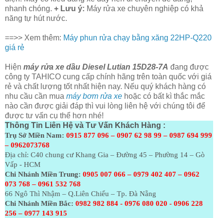
nhanh chóng.
+ Lưu ý:
Máy rửa xe chuyên nghiệp có khả
năng tự hút nước.
==>> Xem thêm:
Máy phun rửa chạy bằng xăng 22HP-Q220
giá rẻ
Hiện
máy rửa xe dầu Diesel Lutian 15D28-7A
đang được
công ty TAHICO cung cấp chính hãng trên toàn quốc với giá
rẻ và chất lượng tốt nhất hiện nay. Nếu quý khách hàng có
nhu cầu cần mua
máy bơm rửa xe
hoặc có bất kì thắc mắc
nào cần được giải đáp thì vui lòng liên hệ với chúng tôi để
được tư vấn cụ thể hơn nhé!
Thông Tin Liên Hệ và Tư Vấn Khách Hàng :
Trụ Sở Miền Nam:
0915 877 096 – 0907 62 98 99 – 0987 694 999
– 0962073768
Địa chỉ: C40 chung cư Khang Gia – Đường 45 – Phường 14 – Gò
Vấp - HCM
Chi Nhánh Miền Trung:
0905 007 066 – 0979 402 407 – 0962
073
768 – 0961 532 768
66 Ngô Thì Nhậm – Q.Liên Chiểu – Tp. Đà Nẵng
Chi Nhánh Miền Bắc:
0982 982 884 - 0976 080 020 - 0906 228
256 – 0977 143 915