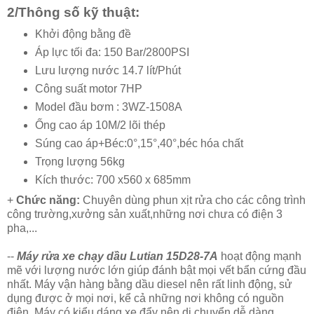
2/Thông số kỹ thuật:
Khởi động bằng đề
Áp lực tối đa: 150 Bar/2800PSI
Lưu lượng nước 14.7 lít/Phút
Công suất motor 7HP
Model đầu bơm : 3WZ-1508A
Ống cao áp 10M/2 lõi thép
Súng cao áp+Béc:0°,15°,40°,béc hóa chất
Trọng lượng 56kg
Kích thước: 700 x560 x 685mm
+
Chức năng:
Chuyên dùng phun xịt rửa cho các công trình
công trường,xưởng sản xuất,những nơi chưa có điện 3
pha,...
--
Máy rửa xe chạy dầu Lutian 15D28-7A
hoạt động mạnh
mẽ với lượng nước lớn giúp đánh bật mọi vết bẩn cứng đầu
nhất. Máy vận hàng bằng dầu diesel nên rất linh động, sử
dụng được ở mọi nơi, kể cả những nơi không có nguồn
điện. Máy có kiểu dáng xe đẩy nên di chuyển dễ dàng,