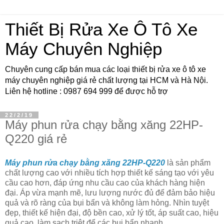
Thiết Bị Rửa Xe Ô Tô Xe
Máy Chuyên Nghiệp
Chuyên cung cấp bán mua các loại thiết bị rửa xe ô tô xe
máy chuyên nghiệp giá rẻ chất lượng tại HCM và Hà Nội.
Liên hệ hotline : 0987 694 999 để được hỗ trợ
22/2/19
Máy phun rửa chạy bằng xăng 22HP-
Q220 giá rẻ
Máy phun rửa chạy bằng xăng 22HP-Q220
là sản phẩm
chất lượng cao với nhiều tích hợp thiết kế sáng tạo với yêu
cầu cao hơn, đáp ứng nhu cầu cao của khách hàng hiện
đại. Áp vừa mạnh mẽ, lưu lượng nước đủ để đảm bảo hiệu
quả và rõ ràng của bụi bẩn và không làm hỏng. Nhìn tuyệt
đẹp, thiết kế hiện đại, độ bền cao, xử lý tốt, áp suất cao, hiệu
quả cao, làm sạch triệt để các bụi bẩn nhanh.