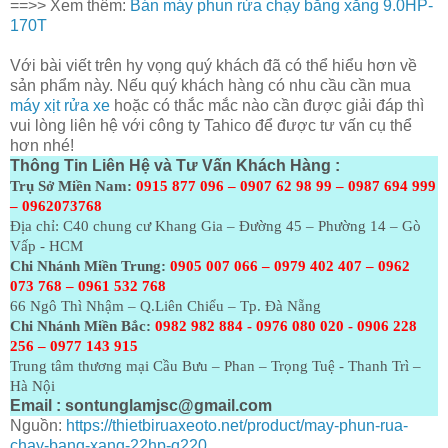
==>> Xem thêm:
Bán máy phun rửa chạy bằng xăng 9.0HP-
170T
Với bài viết trên hy vọng quý khách đã có thể hiểu hơn về
sản phẩm này. Nếu quý khách hàng có nhu cầu cần mua
máy xịt rửa xe
hoặc có thắc mắc nào cần được giải đáp thì
vui lòng liên hệ với công ty Tahico để được tư vấn cụ thể
hơn nhé!
Thông Tin Liên Hệ và Tư Vấn Khách Hàng :
Trụ Sở Miền Nam:
0915 877 096 – 0907 62 98 99 – 0987 694 999
– 0962073768
Địa chỉ: C40 chung cư Khang Gia – Đường 45 – Phường 14 – Gò
Vấp - HCM
Chi Nhánh Miền Trung:
0905 007 066 – 0979 402 407 – 0962
073
768 – 0961 532 768
66 Ngô Thì Nhậm – Q.Liên Chiểu – Tp. Đà Nẵng
Chi Nhánh Miền Bắc:
0982 982 884 - 0976 080 020 - 0906 228
256 – 0977 143 915
Trung tâm thương mại Cầu Bưu – Phan – Trọng Tuệ - Thanh Trì –
Hà Nội
Email :
sontunglamjsc@gmail.com
Nguồn:
https://thietbiruaxeoto.net/product/may-phun-rua-
chay-bang-xang-22hp-q220