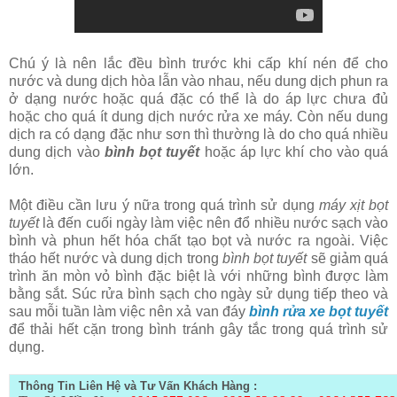
Chú ý là nên lắc đều bình trước khi cấp khí nén để cho
nước và dung dịch hòa lẫn vào nhau, nếu dung dịch phun ra
ở dạng nước hoặc quá đặc có thể là do áp lực chưa đủ
hoặc cho quá ít dung dịch nước rửa xe máy. Còn nếu dung
dịch ra có dạng đặc như sơn thì thường là do cho quá nhiều
dung dịch vào
bình bọt tuyết
hoặc áp lực khí cho vào quá
lớn.
Một điều cần lưu ý nữa trong quá trình sử dụng
máy xịt bọt
tuyết
là đến cuối ngày làm việc nên đổ nhiều nước sạch vào
bình và phun hết hóa chất tạo bọt và nước ra ngoài. Việc
tháo hết nước và dung dịch trong
bình bọt tuyết
sẽ giảm quá
trình ăn mòn vỏ bình đặc biệt là với những bình được làm
bằng sắt. Súc rửa bình sạch cho ngày sử dụng tiếp theo và
sau mỗi tuần làm việc nên xả van đáy
bình rửa xe bọt tuyết
để thải hết cặn trong bình tránh gây tắc trong quá trình sử
dụng.
Thông Tin Liên Hệ và Tư Vấn Khách Hàng :