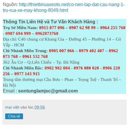
Nguồn:
http://thietbiruaxeoto.net/co-nen-lap-dat-cau-nang-1-
tru-rua-xe-may-khong-8049.html
Thông Tin Liên Hệ và Tư Vấn Khách Hàng :
Trụ Sở Miền Nam:
0915 877 096 – 0907 62 98 99 – 0964 255 768
- 0987 694 999 – 0962073768
Địa chỉ: C40 chung cư Khang Gia – Đường 45 – Phường 14 – Gò
Vấp - HCM
Chi Nhánh Miền Trung:
0905 007 066 – 0979 402 407 – 0962
073
768 – 0961 532 768
362 Âu Cơ – Q.Liên Chiểu – Tp. Đà Nẵng
Chi Nhánh Miền Bắc:
0982 982 884 - 0976 080 020 - 0906 228
256 – 0977 143 915
Trung tâm thương mại Cầu Bưu – Phan – Trọng Tuệ - Thanh Trì –
Hà Nội
Email :
sontunglamjsc@gmail.com
mai việt
vào lúc
09:56
Chia sẻ