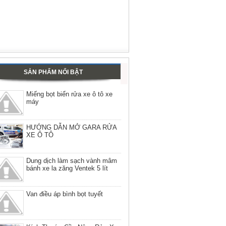
SẢN PHẨM NỔI BẬT
Miếng bọt biển rửa xe ô tô xe
máy
HƯỚNG DẪN MỞ GARA RỬA
XE Ô TÔ
Dung dịch làm sạch vành mâm
bánh xe la zăng Ventek 5 lít
Van điều áp bình bọt tuyết