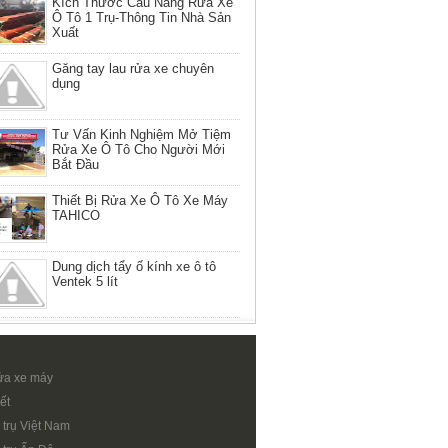
Kích Thước Cầu Nâng Rửa Xe
Ô Tô 1 Trụ-Thông Tin Nhà Sản
Xuất
Găng tay lau rửa xe chuyên
dụng
Tư Vấn Kinh Nghiệm Mở Tiệm
Rửa Xe Ô Tô Cho Người Mới
Bắt Đầu
Thiết Bị Rửa Xe Ô Tô Xe Máy
TAHICO
Dung dịch tẩy ố kính xe ô tô
Ventek 5 lít
ửa xe máy
ết
 trụ Việt Nam