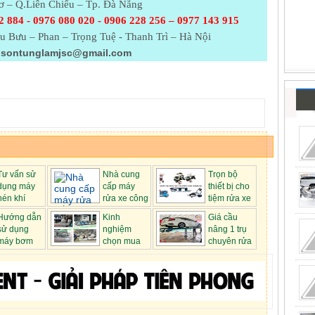
 – Q.Liên Chiểu – Tp. Đà Nẵng
2 884 - 0976 080 020 - 0906 228 256 – 0977 143 915
u Bưu – Phan – Trọng Tuệ - Thanh Trì – Hà Nội
sontunglamjsc@gmail.com
Tư vấn sử
Nhà cung
Trọn bộ
dụng máy
cấp máy
thiết bị cho
nén khí
rửa xe công
tiệm rửa xe
suất l...
má...
Hướng dẫn
Kinh
Giá cầu
sử dụng
nghiệm
nâng 1 trụ
máy bơm
chọn mua
chuyên rửa
máy nén khí đã...
xe ô ...