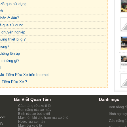
 đã qua sử dụng
tô
bán ở đâu?
ã qua sử dụng
y chuyên nghiệp
ững thiết bị gì?
không?
hông lên áp
n những gì?
í
ở Tiệm Rửa Xe trên Internet
m Tiệm Rửa Xe ?
Bài Viết Quan Tâm
Danh mục
Cầu nâng rửa xe ô tô
Ben nâng r
Ben nâng rửa xe máy
Bình rửa xe bọt tuyết
Bình bọt tuy
.com
Máy nén khí cho trạm rửa xe ô tô
Cầu nâng 1
Nước rửa xe máy
P.
Máy rửa xe ô tô