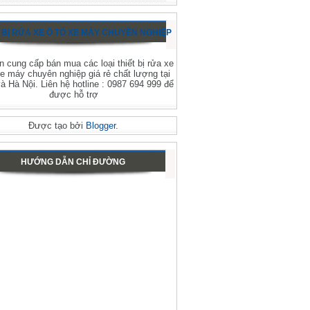
 BỊ RỬA XE Ô TÔ XE MÁY CHUYÊN NGHIỆP
 cung cấp bán mua các loại thiết bị rửa xe
xe máy chuyên nghiệp giá rẻ chất lượng tại
 Hà Nội. Liên hệ hotline : 0987 694 999 để
được hỗ trợ
Được tạo bởi
Blogger
.
HƯỚNG DẪN CHỈ ĐƯỜNG