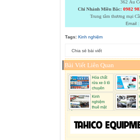
362 Âu Cơ
Chi Nhánh Miền Bắc:
0982 98
Trung tâm thương mại Cầ
Email :
Tags:
Kinh nghiệm
Chia sẻ bài viết
Bài Viết Liên Quan
Hóa chất
rửa xe ô tô
chuyên
nghiệp...
min...
Kinh
nghiệm
thuê mặt
bằng mở tiệm r...
rửa xe áp...