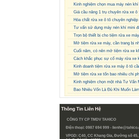
Kinh nghiệm chọn mua máy nén khí
Giá cầu nâng 1 trụ chuyên rửa xe ô 
Hóa chất rửa xe ô tô chuyên nghiệp 
Tư vấn sử dụng máy nén khí mini đ
Trọn bộ thiết bị cho tiệm rửa xe má
Mở tiệm rửa xe máy, cần trang bị nh
Cuối năm, có nên mở tiệm rửa xe 
Cách khắc phục sự cố máy rửa xe k
Kinh doanh tiệm rửa xe máy ô tô cầ
Mở tiệm rửa xe tốn bao nhiêu chi ph
Kinh nghiệm chọn một nhà Tư Vấn M
Bao Nhiêu Vốn Là Đủ Khi Muốn Là
Thông Tin Liên Hệ
CÔNG TY CP TMDV TAHICO
Điện thoại: 0987 694 999 -
lienhe@tahico
VPGD: C40, CC Khang Gia, Đường số 45, 