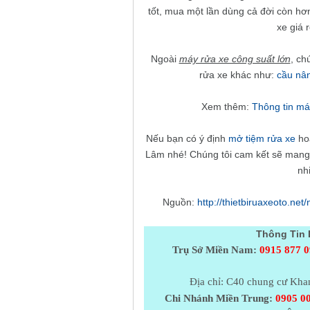
tốt, mua một lần dùng cả đời còn h
xe giá 
Ngoài
máy rửa xe công suất lớn
, chu
rửa xe khác như:
cầu nâ
Xem thêm:
Thông tin má
Nếu bạn có ý định
mở tiệm rửa xe
hoă
Lâm nhé! Chúng tôi cam kết sẽ mang đế
nhi
Nguồn:
http://thietbiruaxeoto.n
Thông Tin 
Trụ Sở Miền Nam:
0915 877 0
Địa chỉ: C40 chung cư Kh
Chi Nhánh Miền Trung:
0905 00