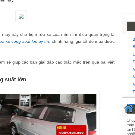
iện nay.
áy này cho tiệm rửa xe của mình thì điều quan trọng là
B
ửa xe công suất lớn
uy tín
, chính hãng, giá tốt để mua được
B
C
D
âm sẻ giúp các bạn giải đáp các thắc mắc trên qua bài viết
M
M
g suất lớn
M
T
Chuy
máy 
tại 
nghi