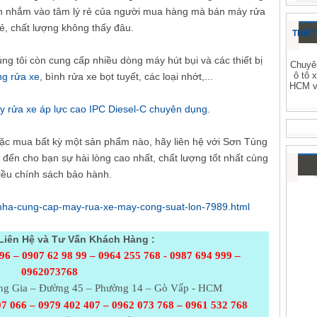
ơn nhắm vào tâm lý rẻ của người mua hàng mà bán máy rửa
rẻ, chất lượng không thấy đâu.
THIẾT
́ng tôi còn cung cấp nhiều dòng máy hút bụi và các thiết bị
Chuyên
ô tô 
ng rửa xe
, bình rửa xe bọt tuyết, các loại nhớt,...
HCM và
y rửa xe áp lực cao IPC Diesel-C chuyên dụng
.
̣c mua bất kỳ một sản phẩm nào, hãy liên hệ với Sơn Tùng
n cho bạn sự hài lòng cao nhất, chất lượng tốt nhất cùng
ều chính sách bảo hành.
et/nha-cung-cap-may-rua-xe-may-cong-suat-lon-7989.html
Liên Hệ và Tư Vấn Khách Hàng :
96 – 0907 62 98 99 – 0964 255 768 - 0987 694 999 –
0962073768
ang Gia – Đường 45 – Phường 14 – Gò Vấp - HCM
7 066 – 0979 402 407 – 0962 073
768 – 0961 532 768