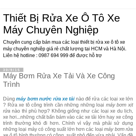
Thiết Bị Rửa Xe Ô Tô Xe
Máy Chuyên Nghiệp
Chuyên cung cấp bán mua các loại thiết bị rửa xe ô tô xe
máy chuyên nghiệp giá rẻ chất lượng tại HCM và Hà Nội.
Liên hệ hotline : 0987 694 999 để được hỗ trợ
30/9/15
Máy Bơm Rửa Xe Tải Và Xe Công
Trình
Dùng
máy bơm nước rửa xe tải
nào để rửa các loại xe lớn
? Rửa xe tô công trình cần những những loại
máy bơm xịt
rửa
nào thì phù hợp? Không giống như các loại xe du lịch,
xe hơi...những chất bẩn bám vào các xe tải lớn hay xe công
trình thường khó đi hơn. Chính vì vậy mà phải sử dụng
những loại máy có công suất lớn hơn các loại
máy bơm rửa
xe ô tô
bình thường có công suất nhỏ đến vừa phải. Vấn đề