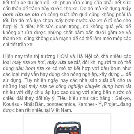
tiết trên xe du lịch đôi khi phun rửa cũng cần phải hết sức
cẩn thận để tránh trầy xước cho xe. Do đó mà xử dụng
máy
bơm rửa xe oto
có công suất lớn quá cũng không phải là
tốt. Do đó mà lựa chọn
máy bơm nước rửa xe ô tô
nào cho
hợp lý là điều hết sức quan trọng, nó không quá yếu để
không xịt rửa được những chất bám bẩn dưới gầm xe và
thành xe, cũng không quá mạnh để có thể làm méo móp các
chi tiết trên xe.
Hiện nay trên thị trường HCM và Hà Nội có khá nhiều các
loại
máy rửa xe hơi
,
máy rửa xe tải
, đôi khi người ta có thể
dùng
đầu bơm rửa xe
có mô tơ kết hợp với đầu bơm như
các loại máy vẫn hay dùng cho nông nghiệp, xây dựng ... để
sử dụng. Tuy nhiên ngày nay các nhà sản xuất đã cho ra
những loại
máy rửa xe công nghiệp chuyên dụng
hơn rất
nhiều với dây chịu áp lực cao dùng với súng bắn nước có
chiều dài thay đổi tùy ý. Tiêu biểu như các hãng : Seikyo,
Kourisu - Nhật Bản, portotechnica, Karcher - Ý, Projet...đang
được bán rất nhiều tại Việt Nam.