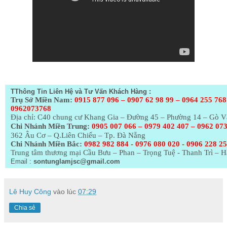
T
Thông Tin Liên Hệ và Tư Vấn Khách Hàng :
Trụ Sở Miền Nam:
0915 877 096 – 0907 62 98 99 – 0964 255 768
0962073768
Địa chỉ: C40 chung cư Khang Gia – Đường 45 – Phường 14 – Gò 
Chi Nhánh Miền Trung:
0905 007 066 – 0979 402 407 – 0962 07
362 Âu Cơ – Q.Liên Chiểu – Tp. Đà Nẵng
Chi Nhánh Miền Bắc:
0982 982 884 - 0976 080 020 - 0906 228 2
Trung tâm thương mại Cầu Bưu – Phan – Trọng Tuệ - Thanh Trì – H
Email :
sontunglamjsc@gmail.com
Lê Huy Công
vào lúc
07:29
Chia sẻ