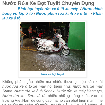
Nước Rửa Xe Bọt Tuyết Chuyên Dụng
.
Bình bọt tuyết rửa xe ô tô xe máy
/
Nước đánh
bóng vỏ lốp ô tô
/
Nước phun rửa kính xe ô tô
/
Khăn
lau xe ô tô
Rửa xe bọt tuyết
Không phải ngẫu nhiên mà nhiều thương hiệu sản xuất
nước rửa xe ô tô xe máy
nổi tiếng như:
nước rửa xe máy
Sumo
,
Nước rửa xe ô tô Sonax
,
Nước rửa xe máy Hecquyn
,
Nước rửa xe 3m
....và rất nhiều những hãng khác vào thị
trường Việt Nam để cung cấp mà họ vẫn phát triển mạnh mẽ