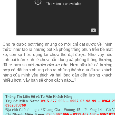
Cho ra được bọt trắng nhưng đó mới chỉ đạt được về "hình
thức" như tạo ra những bọt xà phòng trắng phun trên bề mặt
xe, còn sự hữu dụng lại chưa thể đạt được. Như vậy nếu
tính bài toán kinh tế chưa hẳn dùng xà phòng thông thường
đã rẻ hơn so với
nước rửa xe oto
. Hơn nữa kể cả trường
hợp có đắt hơn nhưng cho ra những thành quả được khách
hàng của mình yêu thích và hài lòng dẫn đến lượng khách
nhiều hơn, vậy bạn sẽ chọn cách nào...?
Thông Tin Liên Hệ và Tư Vấn Khách Hàng :
Trụ Sở Miền Nam:
0915 877 096 – 0907 62 98 99 – 0964 2
0962073768
Địa chỉ: C40 chung cư Khang Gia – Đường 45 – Phường 14 – Gò 
Chi Nhánh Miền Trung:
0905 007 066 – 0979 402 407 – 0962 07