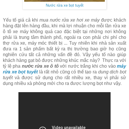
Nước rửa xe bọt tuyết
Yếu tố giá cả khi
mua nước rửa xe hơi xe máy
được khách
hàng đặt lên hàng đầu, khi mà lợi nhuận cho mỗi lần rửa xe
ô tô xe máy không quá cao đặc biệt tại những nơi không
phải là trung tâm thành phố, ngoài ra con phải chi phí cho
thợ rửa xe, máy móc thiết bị ... Tuy nhiên khi nhà sản xuất
đưa ra 1 sản phẩm bất kỳ ra thị trường bao giờ họ cũng
nghiên cứu tất cả những vấn đề đó. Vậy yếu tố nào giúp
khách hàng gạt bỏ được những khúc mắc này? Thực ra với
tỷ lệ pha
nước rửa xe ô tô
với nước trắng khi cho vào
máy
rửa xe bọt tuyết
là rất nhỏ cũng có thể tạo ra
dung dịch bọt
tuyết
và được sử dụng cho rất nhiều xe, thay vì phải sử
dụng nhiều xà phòng mới cho ra được lượng bọt như vậy.