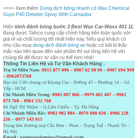
==>> Xem thêm:
Dung dịch bóng nhanh có Wax Chemical
Guys P40 Detailer Spray With Carnauba
Hiện
bình đánh bóng bước 3 Best Wax Car-Waxx 401 1L
đang được Tahico cung cấp chính hãng trên toàn quốc với
giá rẻ và chất lượng tốt nhất hiện nay. Nếu quý khách có
nhu cầu mua
dung dịch đánh bóng xe
hoặc có bất kì thắc
mắc nào liên quan đến sản phẩm thì vui lòng liên hệ với
chúng tôi để được tư vấn cụ thể hơn nhé!
Thông Tin Liên Hệ và Tư Vấn Khách Hàng :
Trụ Sở Miền Nam:
0915 877 096 – 0907 62 98 99 – 0987 694 999
– 0962073768
Địa chỉ: C40 chung cư Khang Gia – Đường 45 – Phường 14 – Gò
Vấp - HCM
Chi Nhánh Miền Trung:
0905 007 066 – 0979 402 407 – 0962
073
768 – 0961 532 768
66 Ngô Thì Nhậm – Q.Liên Chiểu – Tp. Đà Nẵng
Chi Nhánh Miền Bắc:
0982 982 884 - 0976 080 020 - 0906 228
256 – 0977 143 915
Trung tâm thương mại Cầu Bưu – Phan – Trọng Tuệ - Thanh Trì –
Hà Nội
Email :
sontunglamjsc@gmail.com