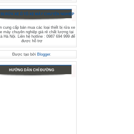
 BỊ RỬA XE Ô TÔ XE MÁY CHUYÊN NGHIỆP
 cung cấp bán mua các loại thiết bị rửa xe
xe máy chuyên nghiệp giá rẻ chất lượng tại
 Hà Nội. Liên hệ hotline : 0987 694 999 để
được hỗ trợ
Được tạo bởi
Blogger
.
HƯỚNG DẪN CHỈ ĐƯỜNG