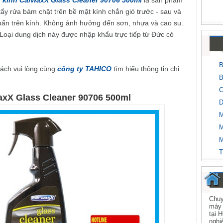
g kính CarwaxX Glass Cleaner 90706 500ml
là sản phẩm
tẩy rửa bám chặt trên bề mặt kính chắn gió trước - sau và
bẩn trên kính. Không ảnh hưởng đến sơn, nhựa và cao su.
Loại dung dịch này được nhập khẩu trực tiếp từ Đức có
B
ách vui lòng cùng
công ty TAHICO
tìm hiểu thông tin chi
B
C
axX Glass Cleaner 90706 500ml
D
M
M
M
T
Chuy
máy 
tại 
nghi