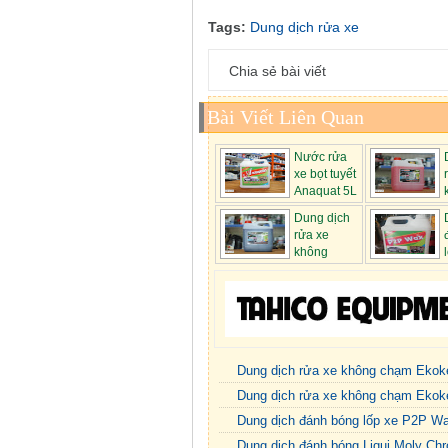
Tags:
Dung dịch rửa xe
Chia sẻ bài viết
Bài Viết Liên Quan
Nước rửa
xe bọt tuyết
Anaquat 5L
chạm Ekokemi.
Dung dịch
rửa xe
không
chạm Ekokemi...
Wax
Dung dịch rửa xe không chạm Ekok
Dung dịch rửa xe không chạm Ekok
Dung dịch đánh bóng lốp xe P2P W
Dung dịch đánh bóng Liqui Moly C