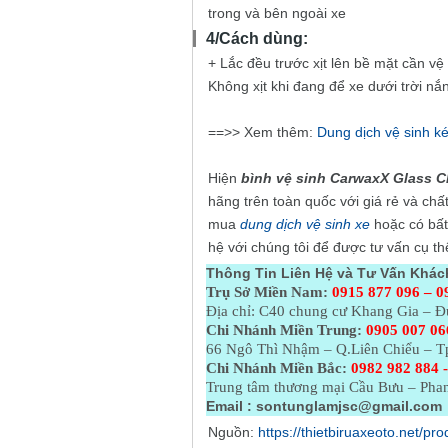
trong và bên ngoài xe
4/Cách dùng:
+ Lắc đều trước xịt lên bề mặt cần v
Không xịt khi đang để xe dưới trời nắ
==>> Xem thêm:
Dung dịch vệ sinh k
Hiện
bình
vệ sinh CarwaxX Glass C
hãng trên toàn quốc với giá rẻ và chấ
mua
dung dịch vệ sinh xe
hoặc có bất 
hệ với chúng tôi để được tư vấn cụ t
Thông Tin Liên Hệ và Tư Vấn Khác
Trụ Sở Miền Nam:
0915 877 096 – 0
Địa chỉ: C40 chung cư Khang Gia – 
Chi Nhánh Miền Trung:
0905 007 06
66 Ngô Thì Nhậm – Q.Liên Chiểu – T
Chi Nhánh Miền Bắc:
0982 982 884 -
Trung tâm thương mại Cầu Bưu – Phan
Email :
sontunglamjsc@gmail.com
Nguồn:
https://thietbiruaxeoto.net/p