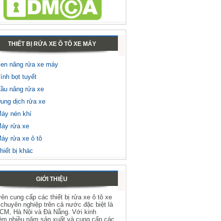
THIẾT BỊ RỬA XE Ô TÔ XE MÁY
en nâng rửa xe máy
ình bọt tuyết
ầu nâng rửa xe
ung dịch rửa xe
áy nén khí
áy rửa xe
áy rửa xe ô tô
hiết bị khác
GIỚI THIỆU
ên cung cấp các thiết bị rửa xe ô tô xe
chuyên nghiệp trên cả nước đặc biệt là
HCM, Hà Nội và Đà Nẵng. Với kinh
ệm nhiều năm sản xuất và cung cấp các