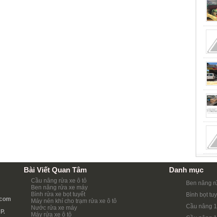
Bài Viết Quan Tâm
Danh mục
Cầu nâng rửa xe ô tô
Ben nâng r
Ben nâng rửa xe máy
Bình rửa xe bọt tuyết
Bình bọt tuy
.com
Máy nén khí cho trạm rửa xe ô tô
Cầu nâng 1
Nước rửa xe máy
P.
Máy rửa xe ô tô