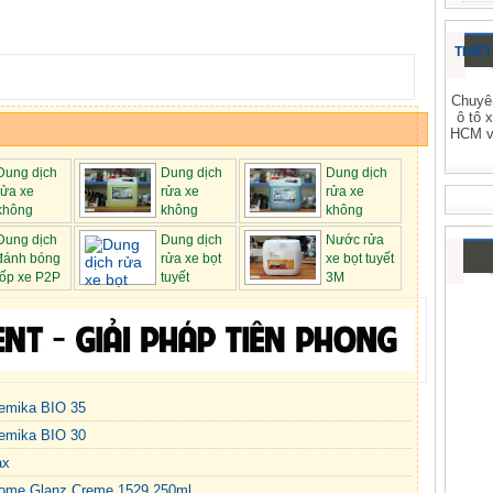
THIẾT
Chuyên
ô tô 
HCM và
Dung dịch
Dung dịch
Dung dịch
rửa xe
rửa xe
rửa xe
không
không
không
..
chạm Ekokemi...
chạm Ekokemi...
Dung dịch
Dung dịch
Nước rửa
đánh bóng
rửa xe bọt
xe bọt tuyết
lốp xe P2P
tuyết
3M
Vente...
emika BIO 35
emika BIO 30
ax
hrome Glanz Creme 1529 250ml