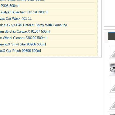
h P308 500ml
Calalyst Bluechem Oxicat 300ml
Wax Car-Waxx 401 1L
cal Guys P40 Detailer Spray With Carnauba
am dể chịu CarwaxX 91307 500ml
e Wheel Cleaner 230200 500ml
rwaxX Vinyl Star 90906 500ml
waxX Car Fresh 90606 500ml