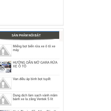
SẢN PHẨM NỔI BẬT
Miếng bọt biển rửa xe ô tô xe
máy
HƯỚNG DẪN MỞ GARA RỬA
XE Ô TÔ
Van điều áp bình bọt tuyết
Dung dịch làm sạch vành mâm
bánh xe la zăng Ventek 5 lít