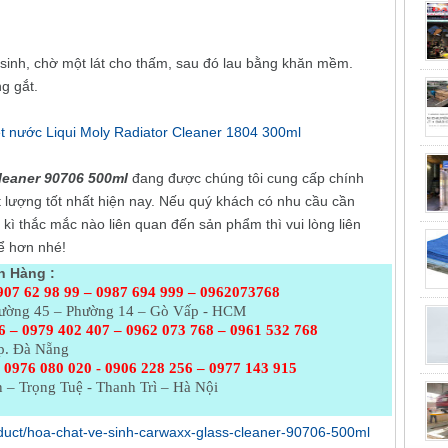
ệ sinh, chờ một lát cho thấm, sau đó lau bằng khăn mềm.
ng gắt.
ét nước Liqui Moly Radiator Cleaner 1804 300ml
leaner 90706 500ml
đang được chúng tôi cung cấp chính
t lượng tốt nhất hiện nay. Nếu quý khách có nhu cầu cần
kì thắc mắc nào liên quan đến sản phẩm thì vui lòng liên
hể hơn nhé!
h Hàng :
907 62 98 99 – 0987 694 999 – 0962073768
Đường 45 – Phường 14 – Gò Vấp - HCM
6 – 0979 402 407 – 0962 073
768 – 0961 532 768
p. Đà Nẵng
 0976 080 020 - 0906 228 256 – 0977 143 915
 – Trọng Tuệ - Thanh Trì – Hà Nội
roduct/hoa-chat-ve-sinh-carwaxx-glass-cleaner-90706-500ml