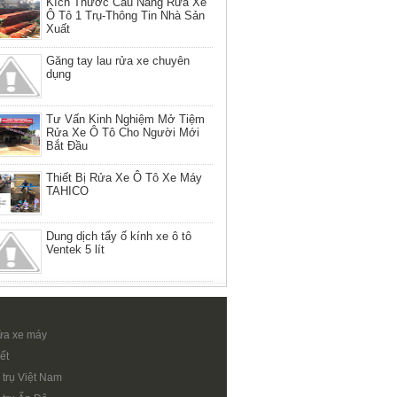
Kích Thước Cầu Nâng Rửa Xe
Ô Tô 1 Trụ-Thông Tin Nhà Sản
Xuất
Găng tay lau rửa xe chuyên
dụng
Tư Vấn Kinh Nghiệm Mở Tiệm
Rửa Xe Ô Tô Cho Người Mới
Bắt Đầu
Thiết Bị Rửa Xe Ô Tô Xe Máy
TAHICO
Dung dịch tẩy ố kính xe ô tô
Ventek 5 lít
ửa xe máy
ết
 trụ Việt Nam