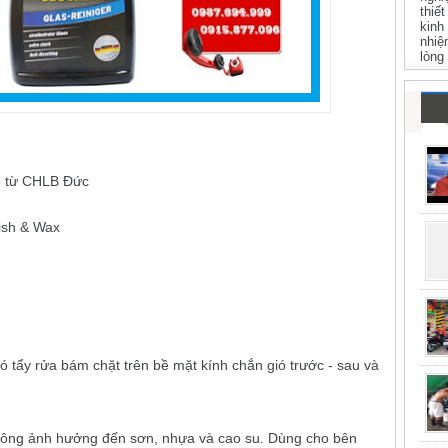
thiế
kinh
nhiệ
lòng
p từ CHLB Đức
ish & Wax
ó tẩy rửa bám chặt trên bề mặt kính chắn gió trước - sau và
Không ảnh hưởng đến sơn, nhựa và cao su. Dùng cho bên