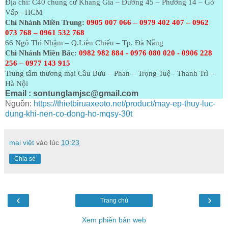
Địa chỉ: C40 chung cư Khang Gia – Đường 45 – Phường 14 – Gò
Vấp - HCM
Chi Nhánh Miền Trung:
0905 007 066 – 0979 402 407 – 0962
073
768 – 0961 532 768
66 Ngô Thì Nhậm – Q.Liên Chiểu – Tp. Đà Nẵng
Chi Nhánh Miền Bắc:
0982 982 884 - 0976 080 020 - 0906 228
256 – 0977 143 915
Trung tâm thương mại Cầu Bưu – Phan – Trọng Tuệ - Thanh Trì –
Hà Nội
Email :
sontunglamjsc@gmail.com
Nguồn:
https://thietbiruaxeoto.net/product/may-ep-thuy-luc-
dung-khi-nen-co-dong-ho-mqsy-30t
mai việt
vào lúc
10:23
Chia sẻ
‹
›
Trang chủ
Xem phiên bản web