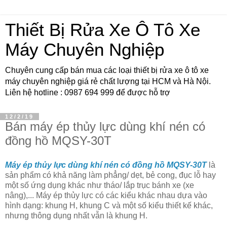
Thiết Bị Rửa Xe Ô Tô Xe
Máy Chuyên Nghiệp
Chuyên cung cấp bán mua các loại thiết bị rửa xe ô tô xe
máy chuyên nghiệp giá rẻ chất lượng tại HCM và Hà Nội.
Liên hệ hotline : 0987 694 999 để được hỗ trợ
12/2/19
Bán máy ép thủy lực dùng khí nén có
đồng hồ MQSY-30T
Máy ép thủy lực dùng khí nén có đồng hồ
MQSY-30T
là
sản phẩm có khả năng làm phẳng/ dẹt, bẻ cong, đục lỗ hay
một số ứng dụng khác như tháo/ lắp trục bánh xe (xe
nâng),... Máy ép thủy lực có các kiểu khác nhau dựa vào
hình dạng: khung H, khung C và một số kiểu thiết kế khác,
nhưng thông dụng nhất vẫn là khung H.