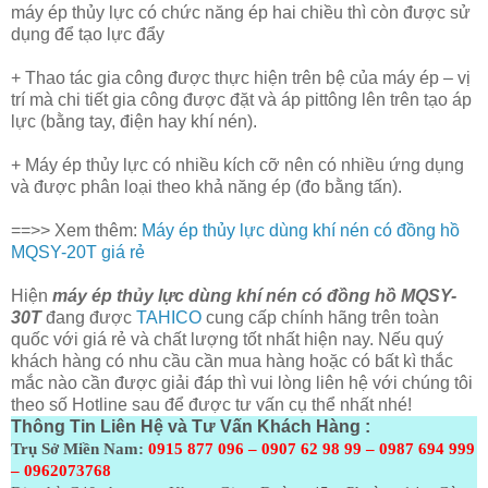
máy ép thủy lực có chức năng ép hai chiều thì còn được sử
dụng để tạo lực đẩy
+ Thao tác gia công được thực hiện trên bệ của máy ép – vị
trí mà chi tiết gia công được đặt và áp pittông lên trên tạo áp
lực (bằng tay, điện hay khí nén).
+ Máy ép thủy lực có nhiều kích cỡ nên có nhiều ứng dụng
và được phân loại theo khả năng ép (đo bằng tấn).
==>> Xem thêm:
Máy ép thủy lực dùng khí nén có đồng hồ
MQSY-20T giá rẻ
Hiện
máy ép thủy lực dùng khí nén có đồng hồ MQSY-
30T
đang được
TAHICO
cung cấp chính hãng trên toàn
quốc với giá rẻ và chất lượng tốt nhất hiện nay. Nếu quý
khách hàng có nhu cầu cần mua hàng hoặc có bất kì thắc
mắc nào cần được giải đáp thì vui lòng liên hệ với chúng tôi
theo số Hotline sau để được tư vấn cụ thể nhất nhé!
Thông Tin Liên Hệ và Tư Vấn Khách Hàng :
Trụ Sở Miền Nam:
0915 877 096 – 0907 62 98 99 – 0987 694 999
– 0962073768