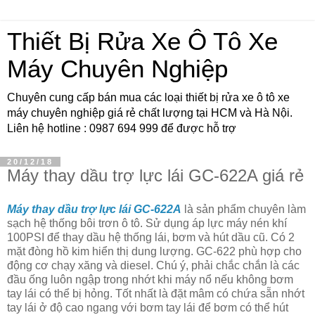
Thiết Bị Rửa Xe Ô Tô Xe
Máy Chuyên Nghiệp
Chuyên cung cấp bán mua các loại thiết bị rửa xe ô tô xe
máy chuyên nghiệp giá rẻ chất lượng tại HCM và Hà Nội.
Liên hệ hotline : 0987 694 999 để được hỗ trợ
20/12/18
Máy thay dầu trợ lực lái GC-622A giá rẻ
Máy thay dầu trợ lực lái GC-622A
là sản phẩm chuyên làm
sạch hệ thống bôi trơn ô tô. Sử dụng áp lực máy nén khí
100PSI để thay dầu hệ thống lái, bơm và hút dầu cũ. Có 2
mặt đòng hồ kim hiển thị dung lượng. GC-622 phù hợp cho
động cơ chạy xăng và diesel. Chú ý, phải chắc chắn là các
đầu ống luôn ngập trong nhớt khi máy nổ nếu không bơm
tay lái có thể bị hỏng. Tốt nhất là đặt mâm có chứa sẵn nhớt
tay lái ở độ cao ngang với bơm tay lái để bơm có thể hút