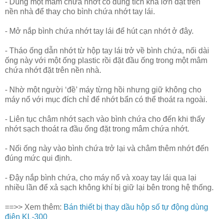
- Dùng một mâm chứa nhớt có dung tích khá lớn đặt trên
nền nhà để thay cho bình chứa nhớt tay lái.
- Mở nắp bình chứa nhớt tay lái để hút cạn nhớt ở đây.
- Tháo ống dẫn nhớt từ hộp tay lái trở về bình chứa, nối dài
ống này với một ống plastic rồi đặt đầu ống trong một mâm
chứa nhớt đặt trên nền nhà.
- Nhờ một người ‘đề’ máy từng hồi nhưng giữ không cho
máy nổ với mục đích chỉ để nhớt bẩn có thể thoát ra ngoài.
- Liên tục châm nhớt sạch vào bình chứa cho đến khi thấy
nhớt sạch thoát ra đầu ống đặt trong mâm chứa nhớt.
- Nối ống này vào bình chứa trở lại và châm thêm nhớt đến
đúng mức qui định.
- Đậy nắp bình chứa, cho máy nổ và xoay tay lái qua lại
nhiều lần để xả sạch không khí bị giữ lại bên trong hệ thống.
==>> Xem thêm:
Bán thiết bị thay dầu hộp số tự động dùng
điện KL-300