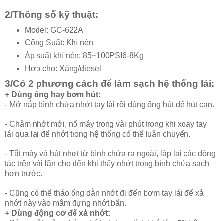
2/Thông số kỹ thuật:
Model: GC-622A
Công Suất: Khí nén
Áp suất khí nén: 85~100PSI6-8Kg
Hợp cho: Xăng/diesel
3/Có 2 phương cách để làm sạch hệ thống lái:
+ Dùng ống hay bơm hút:
- Mở nắp bình chứa nhớt tay lái rồi dùng ống hút để hút cạn.
- Châm nhớt mới, nổ máy trong vài phút trong khi xoay tay
lái qua lại để nhớt trong hệ thống có thể luân chuyển.
- Tắt máy và hút nhớt từ bình chứa ra ngoài, lập lại các động
tác trên vài lần cho đến khi thấy nhớt trong bình chứa sạch
hơn trước.
- Cũng có thể tháo ống dẫn nhớt đi đến bơm tay lái để xả
nhớt này vào mâm đựng nhớt bẩn.
+ Dùng động cơ để xả nhớt: