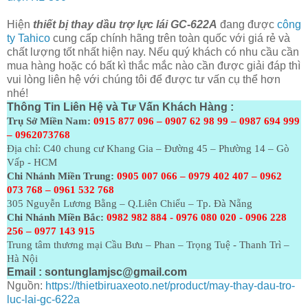
Hiện
thiết bị thay dầu trợ lực lái GC-622A
đang được
công
ty Tahico
cung cấp chính hãng trên toàn quốc với giá rẻ và
chất lượng tốt nhất hiện nay. Nếu quý khách có nhu cầu cần
mua hàng hoặc có bất kì thắc mắc nào cần được giải đáp thì
vui lòng liên hệ với chúng tôi để được tư vấn cụ thể hơn
nhé!
Thông Tin Liên Hệ và Tư Vấn Khách Hàng :
Trụ Sở Miền Nam:
0915 877 096 – 0907 62 98 99 – 0987 694 999
– 0962073768
Địa chỉ: C40 chung cư Khang Gia – Đường 45 – Phường 14 – Gò
Vấp - HCM
Chi Nhánh Miền Trung:
0905 007 066 – 0979 402 407 – 0962
073
768 – 0961 532 768
305 Nguyễn Lương Bằng – Q.Liên Chiểu – Tp. Đà Nẵng
Chi Nhánh Miền Bắc:
0982 982 884 - 0976 080 020 - 0906 228
256 – 0977 143 915
Trung tâm thương mại Cầu Bưu – Phan – Trọng Tuệ - Thanh Trì –
Hà Nội
Email :
sontunglamjsc@gmail.com
Nguồn:
https://thietbiruaxeoto.net/product/may-thay-dau-tro-
luc-lai-gc-622a