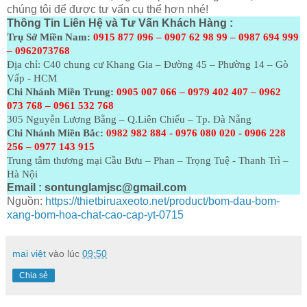
chúng tôi để được tư vấn cụ thể hơn nhé!
Thông Tin Liên Hệ và Tư Vấn Khách Hàng :
Trụ Sở Miền Nam:
0915 877 096 – 0907 62 98 99 – 0987 694 999
– 0962073768
Địa chỉ: C40 chung cư Khang Gia – Đường 45 – Phường 14 – Gò
Vấp - HCM
Chi Nhánh Miền Trung:
0905 007 066 – 0979 402 407 – 0962
073
768 – 0961 532 768
305 Nguyễn Lương Bằng – Q.Liên Chiểu – Tp. Đà Nẵng
Chi Nhánh Miền Bắc:
0982 982 884 - 0976 080 020 - 0906 228
256 – 0977 143 915
Trung tâm thương mại Cầu Bưu – Phan – Trọng Tuệ - Thanh Trì –
Hà Nội
Email :
sontunglamjsc@gmail.com
Nguồn:
https://thietbiruaxeoto.net/product/bom-dau-bom-
xang-bom-hoa-chat-cao-cap-yt-0715
mai việt
vào lúc
09:50
Chia sẻ