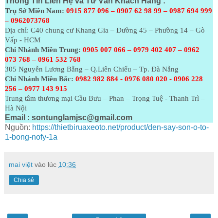
Thông Tin Liên Hệ và Tư Vấn Khách Hàng :
Trụ Sở Miền Nam:
0915 877 096 – 0907 62 98 99 – 0987 694 999
– 0962073768
Địa chỉ: C40 chung cư Khang Gia – Đường 45 – Phường 14 – Gò
Vấp - HCM
Chi Nhánh Miền Trung:
0905 007 066 – 0979 402 407 – 0962
073
768 – 0961 532 768
305 Nguyễn Lương Bằng – Q.Liên Chiểu – Tp. Đà Nẵng
Chi Nhánh Miền Bắc:
0982 982 884 - 0976 080 020 - 0906 228
256 – 0977 143 915
Trung tâm thương mại Cầu Bưu – Phan – Trọng Tuệ - Thanh Trì –
Hà Nội
Email :
sontunglamjsc@gmail.com
Nguồn:
https://thietbiruaxeoto.net/product/den-say-son-o-to-
1-bong-nofy-1a
mai việt
vào lúc
10:36
Chia sẻ