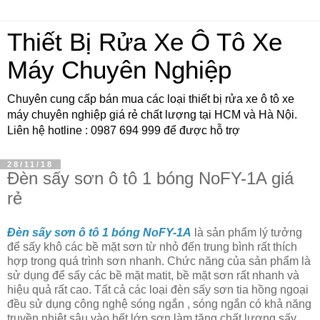
Thiết Bị Rửa Xe Ô Tô Xe
Máy Chuyên Nghiệp
Chuyên cung cấp bán mua các loại thiết bị rửa xe ô tô xe
máy chuyên nghiệp giá rẻ chất lượng tại HCM và Hà Nội.
Liên hệ hotline : 0987 694 999 để được hỗ trợ
28/11/18
Đèn sấy sơn ô tô 1 bóng NoFY-1A giá
rẻ
Đèn sấy sơn ô tô 1 bóng NoFY-1A
là sản phẩm lý tưởng
để sấy khô các bề mặt sơn từ nhỏ đến trung bình rất thích
hợp trong quá trình sơn nhanh. Chức năng của sản phẩm là
sử dụng để sấy các bề mặt matit, bề mặt sơn rất nhanh và
hiệu quả rất cao. Tất cả các loại đèn sấy sơn tia hồng ngoại
đều sử dụng công nghệ sóng ngắn , sóng ngắn có khả năng
truyền nhiệt sâu vào hết lớp sơn làm tăng chất lượng sấy.