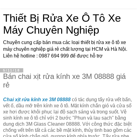
Thiết Bị Rửa Xe Ô Tô Xe
Máy Chuyên Nghiệp
Chuyên cung cấp bán mua các loại thiết bị rửa xe ô tô xe
máy chuyên nghiệp giá rẻ chất lượng tại HCM và Hà Nội.
Liên hệ hotline : 0987 694 999 để được hỗ trợ
5/11/18
Bán chai xịt rửa kính xe 3M 08888 giá
rẻ
Chai xịt rửa kính xe 3M 08888
có tác dụng tẩy rửa vết bẩn,
vết ố, dầu mỡ trên kính xe ô tô. Mặt kính chắn gió và cửa sổ
xe hơi được khôi phục lại độ sạch sáng và trong suốt. Vệ
sinh kính xe ô tô chỉ với 2 bước "Phun và lau sạch" bằng
dung dịch 3M Glass Cleaner 08888. Với công thức đặc biệt
chống vết trên tất cả các bề mặt kính, thủy tinh bao gồm các
cửa sổ kính chắn gió, gương kính phía trước. Tẩy rửa nhẹ