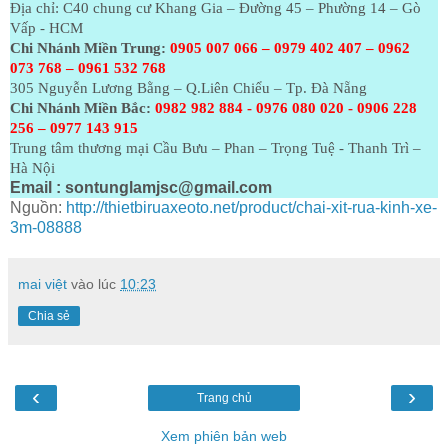
Địa chỉ: C40 chung cư Khang Gia – Đường 45 – Phường 14 – Gò
Vấp - HCM
Chi Nhánh Miền Trung:
0905 007 066 – 0979 402 407 – 0962
073
768 – 0961 532 768
305 Nguyễn Lương Bằng – Q.Liên Chiểu – Tp. Đà Nẵng
Chi Nhánh Miền Bắc:
0982 982 884 - 0976 080 020 - 0906 228
256 – 0977 143 915
Trung tâm thương mại Cầu Bưu – Phan – Trọng Tuệ - Thanh Trì –
Hà Nội
Email :
sontunglamjsc@gmail.com
Nguồn:
http://thietbiruaxeoto.net/product/chai-xit-rua-kinh-xe-
3m-08888
mai việt
vào lúc
10:23
Chia sẻ
‹
›
Trang chủ
Xem phiên bản web