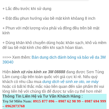
+ Lắc đều trước khi sử dụng
+ Đặt đầu phun hướng vào bề mặt kính khỏang 8 inch
+ Phun với một lượng vừa phải và đồng đều trên bề mặt
kính
+ Dùng khăn khô chuyên dùng họăc khăn sạch, khô và mềm
để lau bề mặt kính cho đến khi sạch hòan tòan.
==>> Xem thêm:
Bán dung dịch đánh bóng và bảo vệ da 3M
39040
Hiện
bình xịt rửa kính xe 3M 08888
đang được Sơn Tùng
Lâm cung cấp trên toàn quốc với giá cực kì rẻ. Nếu quý
khách có nhu cầu mua
dung dịch vệ sinh xe oto, xe máy
hoặc có bất kì thắc mắc nào liên quan đến sản phẩm thì vui
lòng liên hệ với chúng tôi để được tư vấn cụ thể hơn nhé!
Thông Tin Liên Hệ và Tư Vấn Khách Hàng :
Trụ Sở Miền Nam:
0915 877 096 – 0907 62 98 99 – 0987 694 999
– 0962073768