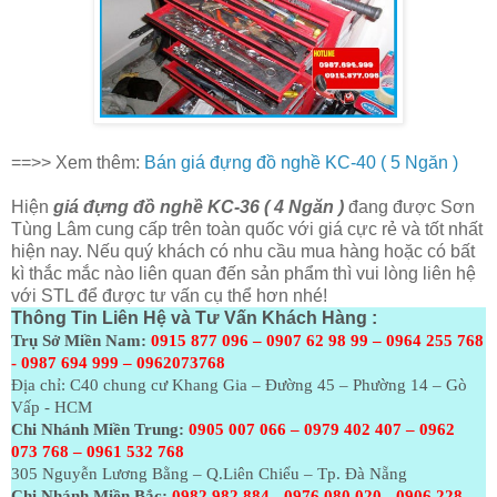
==>> Xem thêm:
Bán giá đựng đồ nghề KC-40 ( 5 Ngăn )
Hiện
giá đựng đồ nghề KC-36 ( 4 Ngăn )
đang được Sơn
Tùng Lâm cung cấp trên toàn quốc với giá cực rẻ và tốt nhất
hiện nay. Nếu quý khách có nhu cầu mua hàng hoặc có bất
kì thắc mắc nào liên quan đến sản phẩm thì vui lòng liên hệ
với STL để được tư vấn cụ thể hơn nhé!
Thông Tin Liên Hệ và Tư Vấn Khách Hàng :
Trụ Sở Miền Nam:
0915 877 096 – 0907 62 98 99 – 0964 255 768
- 0987 694 999 – 0962073768
Địa chỉ: C40 chung cư Khang Gia – Đường 45 – Phường 14 – Gò
Vấp - HCM
Chi Nhánh Miền Trung:
0905 007 066 – 0979 402 407 – 0962
073
768 – 0961 532 768
305 Nguyễn Lương Bằng – Q.Liên Chiểu – Tp. Đà Nẵng
Chi Nhánh Miền Bắc:
0982 982 884 - 0976 080 020 - 0906 228