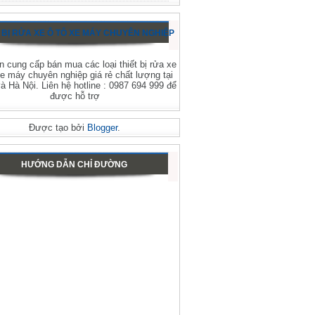
 BỊ RỬA XE Ô TÔ XE MÁY CHUYÊN NGHIỆP
 cung cấp bán mua các loại thiết bị rửa xe
xe máy chuyên nghiệp giá rẻ chất lượng tại
 Hà Nội. Liên hệ hotline : 0987 694 999 để
được hỗ trợ
Được tạo bởi
Blogger
.
HƯỚNG DẪN CHỈ ĐƯỜNG