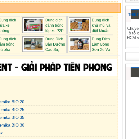
THIẾT
Dung dịch
Dung dịch
Dung dịch
rửa xe
đánh bóng
khử mùi và
Chuyên
không
lốp xe P2P
diệt khuẩn
ô tô 
..
Wax
già...
HCM và
Dung dịch
Dung Dịch
Dung Dịch
làm bóng
Bảo Dưỡng
Làm Bóng
và phá
Cao Su,
Sơn Xe Và
Lốp Xe ...
Phá...
emika BIO 20
emika BIO 25
emika BIO 35
emika BIO 30
ax