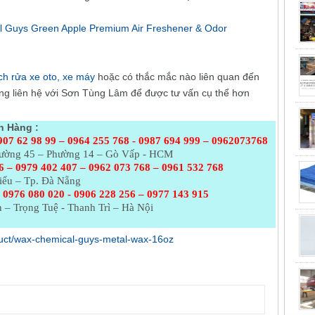
l Guys Green Apple Premium Air Freshener & Odor
ch rửa xe oto, xe máy
hoặc có thắc mắc nào liên quan đến
òng liên hệ với Sơn Tùng Lâm để được tư vấn cụ thể hơn
h Hàng :
907 62 98 99 – 0964 255 768 - 0987 694 999 – 0962073768
Đường 45 – Phường 14 – Gò Vấp - HCM
6 – 0979 402 407 – 0962 073
768 – 0961 532 768
iểu – Tp. Đà Nẵng
 0976 080 020 - 0906 228 256 – 0977 143 915
 – Trọng Tuệ - Thanh Trì – Hà Nội
oduct/wax-chemical-guys-metal-wax-16oz