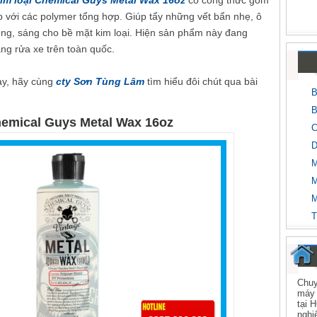
im loại Chemical Guys Metal Wax 16oz
có công thức gồm
ợp với các polymer tổng hợp. Giúp tẩy những vết bẩn nhẹ, ô
óng, sáng cho bề mặt kim loại. Hiện sản phẩm này đang
ng rửa xe trên toàn quốc.
ày, hãy cùng
cty Sơn Tùng Lâm
tìm hiểu đôi chút qua bài
B
B
hemical Guys Metal Wax 16oz
C
D
M
M
M
T
Chuy
máy 
tại 
nghi