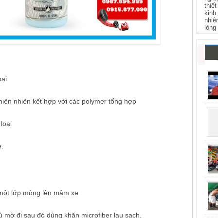
thiế
kinh
nhiệ
lòng
oại
hiên nhiên kết hợp với các polymer tổng hợp
loại
ẹ.
 một lớp mỏng lên mâm xe
 mờ đi sau đó dùng khăn microfiber lau sạch.