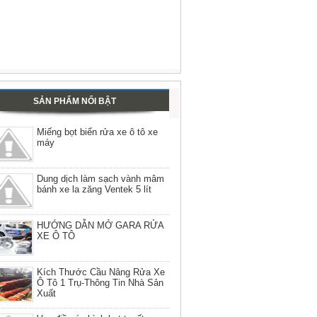
SẢN PHẨM NỔI BẬT
Miếng bọt biển rửa xe ô tô xe
máy
Dung dịch làm sạch vành mâm
bánh xe la zăng Ventek 5 lít
HƯỚNG DẪN MỞ GARA RỬA
XE Ô TÔ
Kích Thước Cầu Nâng Rửa Xe
Ô Tô 1 Trụ-Thông Tin Nhà Sản
Xuất