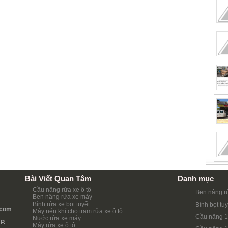
Bài Viết Quan Tâm
Danh mục
Cầu nâng rửa xe ô tô
Ben nâng r
Ben nâng rửa xe máy
Bình rửa xe bọt tuyết
Bình bọt tuy
.com
Máy nén khí cho trạm rửa xe ô tô
Cầu nâng 1
Nước rửa xe máy
P.
Máy rửa xe ô tô