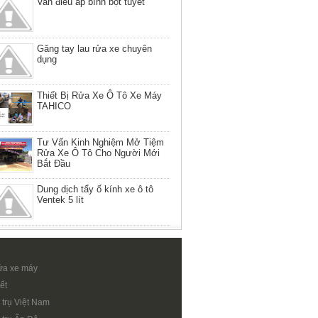
Van điều áp bình bọt tuyết
Găng tay lau rửa xe chuyên
dụng
Thiết Bị Rửa Xe Ô Tô Xe Máy
TAHICO
Tư Vấn Kinh Nghiệm Mở Tiệm
Rửa Xe Ô Tô Cho Người Mới
Bắt Đầu
Dung dịch tẩy ố kính xe ô tô
Ventek 5 lít
ửa xe máy
ết
 trụ Việt Nam