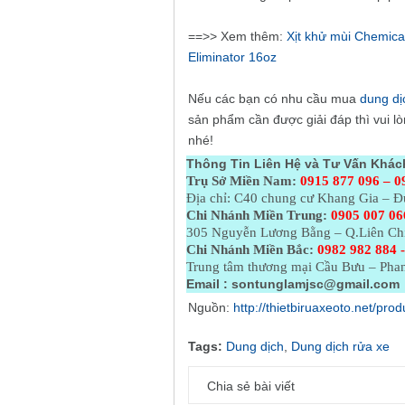
==>> Xem thêm:
Xịt khử mùi Chemica
Eliminator 16oz
Nếu các bạn có nhu cầu mua
dung dị
sản phẩm cần được giải đáp thì vui l
nhé!
Thông Tin Liên Hệ và Tư Vấn Khác
Trụ Sở Miền Nam:
0915 877 096 – 0
Địa chỉ: C40 chung cư Khang Gia – 
Chi Nhánh Miền Trung:
0905 007 06
305 Nguyễn Lương Bằng – Q.Liên Ch
Chi Nhánh Miền Bắc:
0982 982 884 -
Trung tâm thương mại Cầu Bưu – Phan
Email :
sontunglamjsc@gmail.com
Nguồn:
http://thietbiruaxeoto.net/pr
Tags:
Dung dịch
,
Dung dịch rửa xe
Chia sẻ bài viết