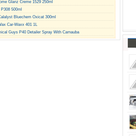
hrome Glanz Creme 1529 250ml
h P308 500ml
Calalyst Bluechem Oxicat 300ml
Wax Car-Waxx 401 1L
cal Guys P40 Detailer Spray With Carnauba