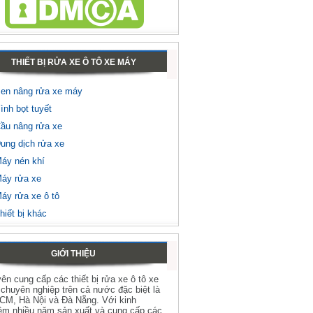
THIẾT BỊ RỬA XE Ô TÔ XE MÁY
en nâng rửa xe máy
ình bọt tuyết
ầu nâng rửa xe
ung dịch rửa xe
áy nén khí
áy rửa xe
áy rửa xe ô tô
hiết bị khác
GIỚI THIỆU
ên cung cấp các thiết bị rửa xe ô tô xe
chuyên nghiệp trên cả nước đặc biệt là
HCM, Hà Nội và Đà Nẵng. Với kinh
ệm nhiều năm sản xuất và cung cấp các