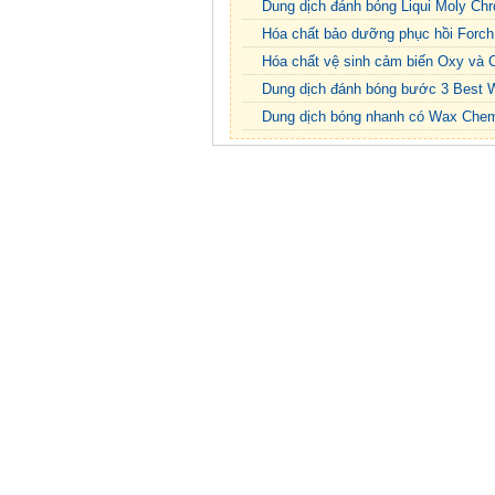
Dung dịch đánh bóng Liqui Moly C
Hóa chất bảo dưỡng phục hồi Forc
Hóa chất vệ sinh cảm biến Oxy và 
Dung dịch đánh bóng bước 3 Best 
Dung dịch bóng nhanh có Wax Chemi