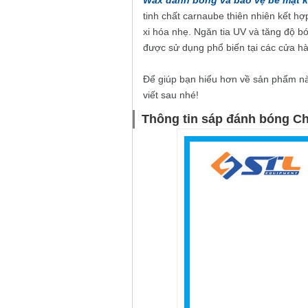
Wax đánh bóng và bảo vệ bề mặt k
tinh chất carnaube thiên nhiên kết h
xi hóa nhẹ. Ngăn tia UV và tăng độ b
được sử dụng phổ biến tại các cửa hà
Để giúp bạn hiểu hơn về sản phẩm n
viết sau nhé!
Thông tin sáp đánh bóng C