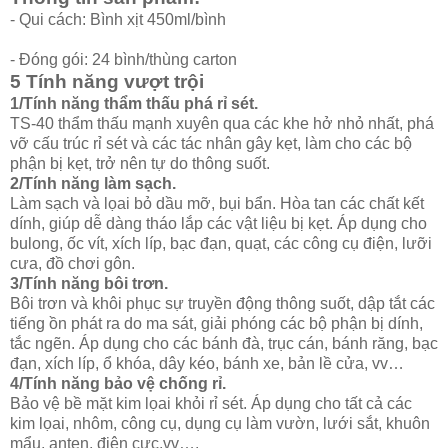
- Qui cách: Bình xịt 450ml/bình
- Đóng gói: 24 bình/thùng carton
5 Tính năng vượt trội
1/Tính năng thẩm thấu phá rỉ sét.
TS-40 thẩm thấu mạnh xuyên qua các khe hở nhỏ nhất, phá
vỡ cấu trúc rỉ sét và các tác nhân gây kẹt, làm cho các bộ
phận bị kẹt, trở nên tự do thông suốt.
2/Tính năng làm sạch.
Làm sạch và lọai bỏ dầu mỡ, bụi bẩn. Hòa tan các chất kết
dính, giúp dễ dàng tháo lắp các vật liệu bị kẹt. Áp dụng cho
bulong, ốc vít, xích líp, bạc đạn, quạt, các công cụ điện, lưỡi
cưa, đồ chơi gôn.
3/Tính năng bôi trơn.
Bôi trơn và khôi phục sự truyền động thông suốt, dập tắt các
tiếng ồn phát ra do ma sát, giải phóng các bộ phận bị dính,
tắc ngẽn. Áp dụng cho các bánh đà, trục cán, bánh răng, bạc
đạn, xích líp, ổ khóa, dây kéo, bánh xe, bản lề cửa, vv…
4/Tính năng bảo vệ chống rỉ.
Bảo vệ bề mặt kim lọai khỏi rỉ sét. Áp dụng cho tất cả các
kim lọai, nhôm, công cụ, dụng cụ làm vườn, lưới sắt, khuôn
mẩu, anten, điện cực,vv….