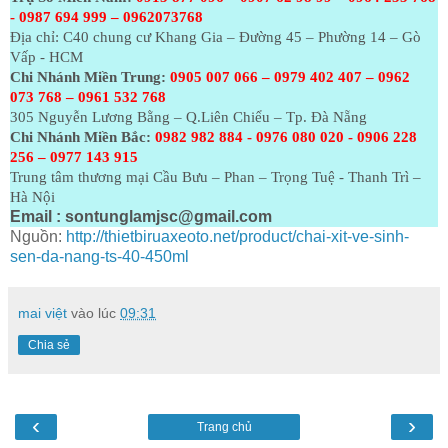
- 0987 694 999 – 0962073768
Địa chỉ: C40 chung cư Khang Gia – Đường 45 – Phường 14 – Gò
Vấp - HCM
Chi Nhánh Miền Trung:
0905 007 066 – 0979 402 407 – 0962
073
768 – 0961 532 768
305 Nguyễn Lương Bằng – Q.Liên Chiểu – Tp. Đà Nẵng
Chi Nhánh Miền Bắc:
0982 982 884 - 0976 080 020 - 0906 228
256 – 0977 143 915
Trung tâm thương mại Cầu Bưu – Phan – Trọng Tuệ - Thanh Trì –
Hà Nội
Email :
sontunglamjsc@gmail.com
Nguồn:
http://thietbiruaxeoto.net/product/chai-xit-ve-sinh-
sen-da-nang-ts-40-450ml
mai việt
vào lúc
09:31
Chia sẻ
‹
›
Trang chủ