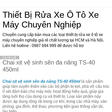
Thiết Bị Rửa Xe Ô Tô Xe
Máy Chuyên Nghiệp
Chuyên cung cấp bán mua các loại thiết bị rửa xe ô tô xe
máy chuyên nghiệp giá rẻ chất lượng tại HCM và Hà Nội.
Liên hệ hotline : 0987 694 999 để được hỗ trợ
15/9/18
Chai xịt vệ sinh sên đa năng TS-40
450ml
Chai xịt vệ sinh sên đa năng TS-40 450ml
là sản phẩm
giúp làm xuyên thấm vào các bộ phận bị kẹt, phá vỡ cấu trúc
rỉ sét đảm bảo cho máy móc họat động hiệu quả, giúp gia
tăng tuổi thọ của dụng cụ và thiết bị. Loại sản phẩm này
được áp dụng rộng rãi trong cơ khí, trong các nhà máy, văn
phòng, gia đình, thể thao, phương tiện giao thông vận tải,
tàu biển,...