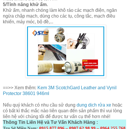
5/Tính năng khử ẩm.
Khử ẩm, nhanh chóng làm khô ráo các mạch điện, ngăn
ngừa chập mạch, dùng cho các tụ, công tắc, mạch điều
khiển, máy móc, bộ đề,...
==>> Xem thêm:
Kem 3M ScotchGard Leather and Vynil
Protector 38601 946ml
Nếu quý khách có nhu cầu sử dụng
dung dịch rửa xe
hoặc
có bất kì thắc mắc nào liên quan đến sản phẩm thì vui lòng
liên hệ với chúng tôi để được tư vấn cụ thể hơn nhé!
Thông Tin Liên Hệ và Tư Vấn Khách Hàng :
Trụ Sở Miền Nam:
0915 877 096 – 0907 62 98 99 – 0964 255 768