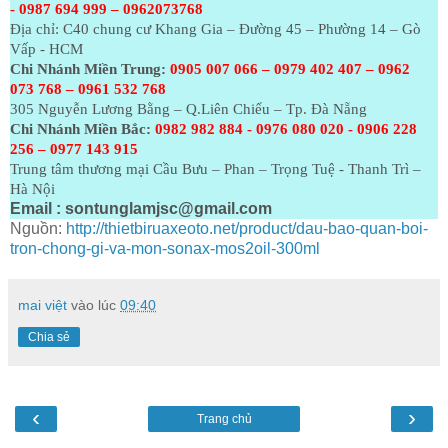
- 0987 694 999 – 0962073768
Địa chỉ: C40 chung cư Khang Gia – Đường 45 – Phường 14 – Gò
Vấp - HCM
Chi Nhánh Miền Trung:
0905 007 066 – 0979 402 407 – 0962
073
768 – 0961 532 768
305 Nguyễn Lương Bằng – Q.Liên Chiểu – Tp. Đà Nẵng
Chi Nhánh Miền Bắc:
0982 982 884 - 0976 080 020 - 0906 228
256 – 0977 143 915
Trung tâm thương mại Cầu Bưu – Phan – Trọng Tuệ - Thanh Trì –
Hà Nội
Email :
sontunglamjsc@gmail.com
Nguồn:
http://thietbiruaxeoto.net/product/dau-bao-quan-boi-
tron-chong-gi-va-mon-sonax-mos2oil-300ml
mai việt
vào lúc
09:40
Chia sẻ
‹
›
Trang chủ