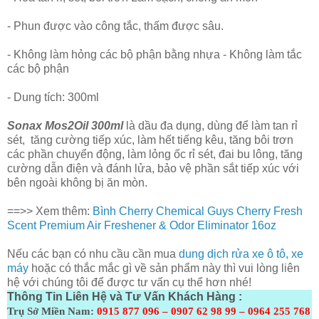
- Phun được vào công tắc, thấm được sâu.
- Không làm hỏng các bộ phận bằng nhựa - Không làm tắc
các bộ phận
- Dung tích: 300ml
Sonax Mos2Oil 300ml
là dầu đa dụng, dùng để làm tan rỉ
sét, tăng cường tiếp xúc, làm hết tiếng kêu, tăng bôi trơn
các phần chuyển động, làm lỏng ốc rỉ sét, đai bu lông, tăng
cường dẫn điện và đánh lửa, bảo vệ phần sắt tiếp xúc với
bên ngoài không bị ăn mòn.
==>> Xem thêm:
Bình Cherry Chemical Guys Cherry Fresh
Scent Premium Air Freshener & Odor Eliminator 16oz
Nếu các bạn có nhu cầu cần mua
dung dịch rửa xe ô tô, xe
máy
hoặc có thắc mắc gì về sản phẩm này thì vui lòng liên
hệ với chúng tôi để được tư vấn cụ thể hơn nhé!
Thông Tin Liên Hệ và Tư Vấn Khách Hàng :
Trụ Sở Miền Nam:
0915 877 096 – 0907 62 98 99 – 0964 255 768