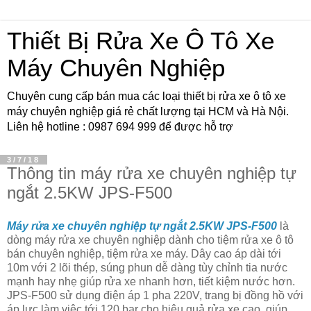
Thiết Bị Rửa Xe Ô Tô Xe
Máy Chuyên Nghiệp
Chuyên cung cấp bán mua các loại thiết bị rửa xe ô tô xe
máy chuyên nghiệp giá rẻ chất lượng tại HCM và Hà Nội.
Liên hệ hotline : 0987 694 999 để được hỗ trợ
3/7/18
Thông tin máy rửa xe chuyên nghiệp tự
ngắt 2.5KW JPS-F500
Máy rửa xe chuyên nghiệp tự ngắt 2.5KW JPS-F500
là
dòng máy rửa xe chuyên nghiệp dành cho tiệm rửa xe ô tô
bán chuyên nghiệp, tiệm rửa xe máy. Dây cao áp dài tới
10m với 2 lõi thép, súng phun dễ dàng tùy chỉnh tia nước
mạnh hay nhẹ giúp rửa xe nhanh hơn, tiết kiệm nước hơn.
JPS-F500 sử dụng điện áp 1 pha 220V, trang bị đồng hồ với
áp lực làm việc tới 120 bar cho hiệu quả rửa xe cao, giúp