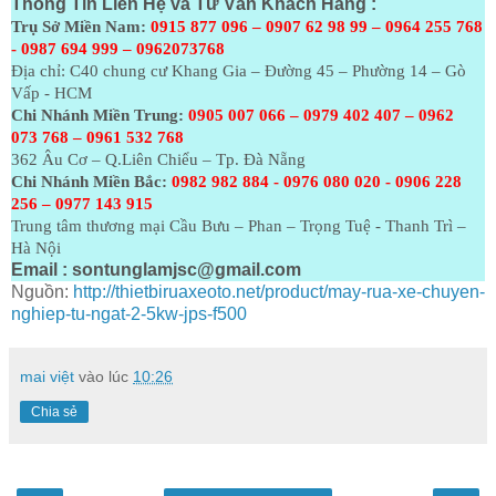
Thông Tin Liên Hệ và Tư Vấn Khách Hàng :
Trụ Sở Miền Nam:
0915 877 096 – 0907 62 98 99 – 0964 255 768
- 0987 694 999 – 0962073768
Địa chỉ: C40 chung cư Khang Gia – Đường 45 – Phường 14 – Gò
Vấp - HCM
Chi Nhánh Miền Trung:
0905 007 066 – 0979 402 407 – 0962
073
768 – 0961 532 768
362 Âu Cơ – Q.Liên Chiểu – Tp. Đà Nẵng
Chi Nhánh Miền Bắc:
0982 982 884 - 0976 080 020 - 0906 228
256 – 0977 143 915
Trung tâm thương mại Cầu Bưu – Phan – Trọng Tuệ - Thanh Trì –
Hà Nội
Email :
sontunglamjsc@gmail.com
Nguồn:
http://thietbiruaxeoto.net/product/may-rua-xe-chuyen-
nghiep-tu-ngat-2-5kw-jps-f500
mai việt
vào lúc
10:26
Chia sẻ