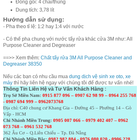
Đóng gói: 4 chai/thùng
Dung tích: 3,78 lít
Hướng dẫn sử dụng:
- Pha theo tỉ lệ: 1:2 hay 1:4 với nước
- Có thể pha chung với nước tẩy rửa khác cửa 3M như: All
Purpose Cleaner and Degreaser
==>> Xem thêm:
Chất tẩy rửa 3M All Purpose Cleaner and
Degreaser 38350
Nếu các bạn có nhu cầu mua
dung dịch vệ sinh xe oto, xe
máy
thì hãy liên hệ ngay với chúng tôi để được tư vấn nhé!
Thông Tin Liên Hệ và Tư Vấn Khách Hàng :
Trụ Sở Miền Nam:
0915 877 096 – 0907 62 98 99 – 0964 255 768
- 0987 694 999 – 0962073768
Địa chỉ: C40 chung cư Khang Gia – Đường 45 – Phường 14 – Gò
Vấp - HCM
Chi Nhánh Miền Trung:
0905 007 066 – 0979 402 407 – 0962
073
768 – 0961 532 768
362 Âu Cơ – Q.Liên Chiểu – Tp. Đà Nẵng
Chi Nhánh Miền Bắc:
0982 982 884 - 0976 080 020 - 0906 228