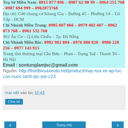
Trụ Sở Miền Nam:
0915 877 096 – 0907 62 98 99 – 0964 255 768
- 0987 694 999 – 0962073768
Địa chỉ: C40 chung cư Khang Gia – Đường 45 – Phường 14 – Gò
Vấp - HCM
Chi Nhánh Miền Trung:
0905 007 066 – 0979 402 407 – 0962
073
768 – 0961 532 768
362 Âu Cơ – Q.Liên Chiểu – Tp. Đà Nẵng
Chi Nhánh Miền Bắc:
0982 982 884 - 0976 080 020 - 0906 228
256 – 0977 143 915
Trung tâm thương mại Cầu Bưu – Phan – Trọng Tuệ - Thanh Trì –
Hà Nội
Email :
sontunglamjsc@gmail.com
Nguồn:
http://thietbiruaxeoto.net/product/may-rua-xe-ap-luc-
cao-nuoc-lanh-ipc-pw-c23
mai việt
vào lúc
10:43
Chia sẻ
‹
›
Trang chủ