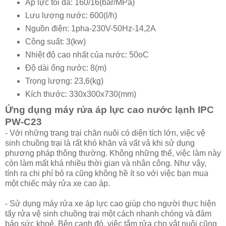
Áp lực tối đa: 160/16(bar/MPa)
Lưu lượng nước: 600(l/h)
Nguồn điện: 1pha-230V-50Hz-14,2A
Công suất: 3(kw)
Nhiệt độ cao nhất của nước: 50oC
Độ dài ống nước: 8(m)
Trọng lượng: 23,6(kg)
Kích thước: 330x300x730(mm)
Ứng dụng máy rửa áp lực cao nước lạnh IPC
PW-C23
- Với những trang trại chăn nuôi có diện tích lớn, việc vệ
sinh chuồng trại là rất khó khăn và vất vả khi sử dụng
phương pháp thông thường. Không những thế, việc làm này
còn làm mất khá nhiều thời gian và nhân công. Như vậy,
tính ra chi phí bỏ ra cũng không hề ít so với việc bạn mua
một chiếc máy rửa xe cao áp.
- Sử dụng máy rửa xe áp lực cao giúp cho người thực hiện
tẩy rửa vệ sinh chuồng trại một cách nhanh chóng và đảm
bảo sức khoẻ. Bên cạnh đó, việc tắm rửa cho vật nuôi cũng