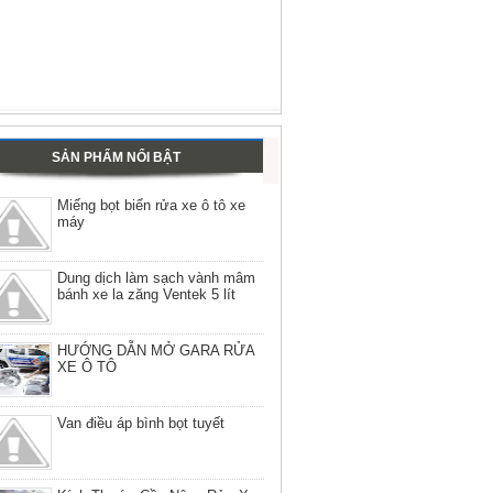
SẢN PHẨM NỔI BẬT
Miếng bọt biển rửa xe ô tô xe
máy
Dung dịch làm sạch vành mâm
bánh xe la zăng Ventek 5 lít
HƯỚNG DẪN MỞ GARA RỬA
XE Ô TÔ
Van điều áp bình bọt tuyết