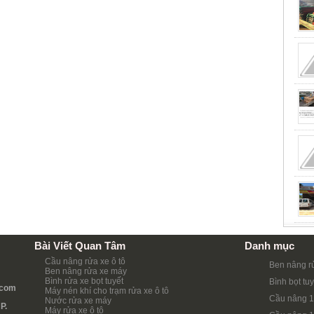
Bài Viết Quan Tâm
Danh mục
Cầu nâng rửa xe ô tô
Ben nâng r
Ben nâng rửa xe máy
Bình rửa xe bọt tuyết
Bình bọt tuy
.com
Máy nén khí cho trạm rửa xe ô tô
Cầu nâng 1
Nước rửa xe máy
P.
Máy rửa xe ô tô