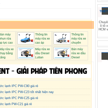
p
THIẾT
Chuyên
ô tô 
HCM và
Bán máy
Thông tin
Thông tin
phun rửa
máy rửa xe
máy rửa xe
áp lực cao
cao áp
chuyên
chuyên ...
nghiệp ...
Máy rửa xe
Máy rửa xe
Bán máy
chạy bằng
dầu Diesel
rửa xe dầu
xăng
Lutian
Diesel
18D35-...
Lutian 18...
ước lạnh IPC PW-C90 giá rẻ
ớc lạnh IPC PW-C23 tốt nhất hiện nay
ước lạnh IPC PW-C25 giá rẻ
ước lạnh PW-C21 giá rẻ