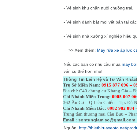
- Vệ sinh khu chăn nuôi chuồng trại.
- Vệ sinh đánh bật mọi vết bẩn tại cá
- Vệ sinh nhà xưởng xí nghiệp hiệu q
==>> Xem thêm:
Máy rửa xe áp lực 
Nếu các bạn có nhu cầu mua
máy bơm
vấn cụ thể hơn nhé!
Thông Tin Liên Hệ và Tư Vấn Khác
Trụ Sở Miền Nam:
0915 877 096 – 0
Địa chỉ: C40 chung cư Khang Gia – 
Chi Nhánh Miền Trung:
0905 007 06
362 Âu Cơ – Q.Liên Chiểu – Tp. Đà 
Chi Nhánh Miền Bắc:
0982 982 884 -
Trung tâm thương mại Cầu Bưu – Phan
Email :
sontunglamjsc@gmail.com
Nguồn:
http://thietbiruaxeoto.net/pr