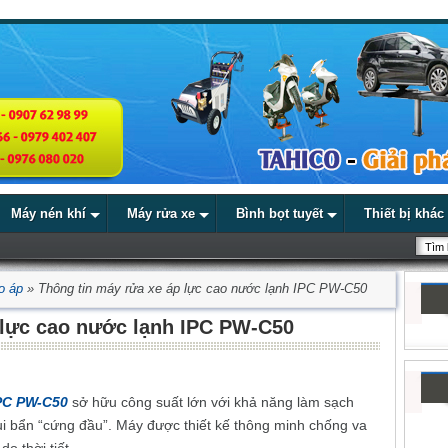
Máy nén khí
Máy rửa xe
Bình bọt tuyết
Thiết bị khác
o áp
»
Thông tin máy rửa xe áp lực cao nước lạnh IPC PW-C50
 lực cao nước lạnh IPC PW-C50
IPC PW-C50
sở hữu công suất lớn với khả năng làm sạch
ụi bẩn “cứng đầu”. Máy được thiết kế thông minh chống va