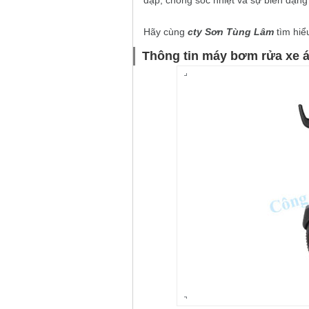
đập, chống sốc nhiệt và sự biến dạng d
Hãy cùng
cty Sơn Tùng Lâm
tìm hiểu
Thông tin máy bơm rửa xe 