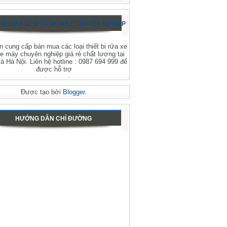
 BỊ RỬA XE Ô TÔ XE MÁY CHUYÊN NGHIỆP
 cung cấp bán mua các loại thiết bị rửa xe
xe máy chuyên nghiệp giá rẻ chất lượng tại
 Hà Nội. Liên hệ hotline : 0987 694 999 để
được hỗ trợ
Được tạo bởi
Blogger
.
HƯỚNG DẪN CHỈ ĐƯỜNG