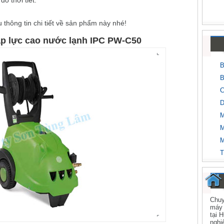
o thời tiết.
 thông tin chi tiết về sản phẩm này nhé!
áp lực cao nước lạnh IPC PW-C50
B
B
C
D
M
M
M
T
Chuy
máy 
tại 
nghi