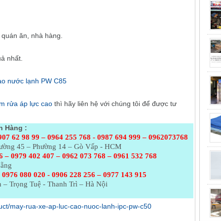
c quán ăn, nhà hàng.
uả nhất.
cao nước lạnh PW C85
 rửa áp lực cao
thì hãy liên hệ với chúng tôi để được tư
h Hàng :
907 62 98 99 – 0964 255 768 - 0987 694 999 – 0962073768
Đường 45 – Phường 14 – Gò Vấp - HCM
6 – 0979 402 407 – 0962 073
768 – 0961 532 768
Nẵng
 0976 080 020 - 0906 228 256 – 0977 143 915
 – Trọng Tuệ - Thanh Trì – Hà Nội
oduct/may-rua-xe-ap-luc-cao-nuoc-lanh-ipc-pw-c50