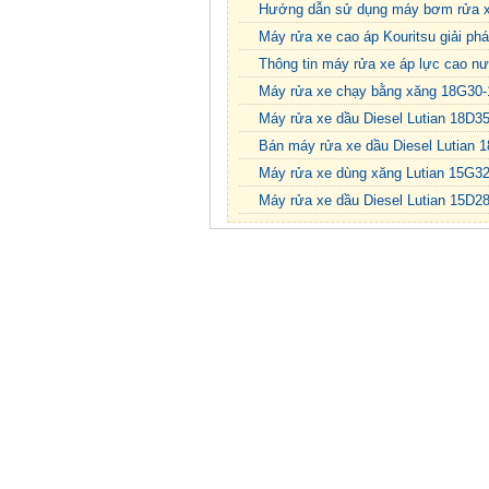
Hướng dẫn sử dụng máy bơm rửa xe
Máy rửa xe cao áp Kouritsu giải ph
Thông tin máy rửa xe áp lực cao n
Máy rửa xe chạy bằng xăng 18G30-
Máy rửa xe dầu Diesel Lutian 18D35
Bán máy rửa xe dầu Diesel Lutian 
Máy rửa xe dùng xăng Lutian 15G32
Máy rửa xe dầu Diesel Lutian 15D2