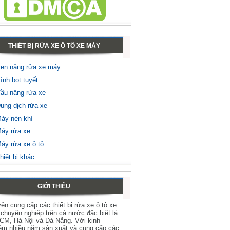
THIẾT BỊ RỬA XE Ô TÔ XE MÁY
en nâng rửa xe máy
ình bọt tuyết
ầu nâng rửa xe
ung dịch rửa xe
áy nén khí
áy rửa xe
áy rửa xe ô tô
hiết bị khác
GIỚI THIỆU
ên cung cấp các thiết bị rửa xe ô tô xe
chuyên nghiệp trên cả nước đặc biệt là
HCM, Hà Nội và Đà Nẵng. Với kinh
ệm nhiều năm sản xuất và cung cấp các