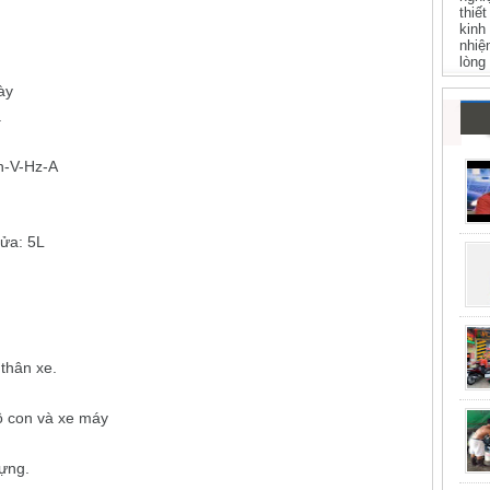
thiế
kinh
nhiệ
lòng
ày
a
h-V-Hz-A
rửa: 5L
m
 thân xe.
tô con và xe máy
dựng.