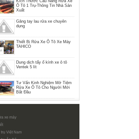
Kích Thước Cầu Nâng Rửa Xe
Ô Tô 1 Trụ-Thông Tin Nhà Sản
Xuất
Găng tay lau rửa xe chuyên
dụng
Thiết Bị Rửa Xe Ô Tô Xe Máy
TAHICO
Dung dịch tẩy ố kính xe ô tô
Ventek 5 lít
Tư Vấn Kinh Nghiệm Mở Tiệm
Rửa Xe Ô Tô Cho Người Mới
Bắt Đầu
ửa xe máy
ết
 trụ Việt Nam