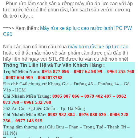
- Phun rửa làm sạch sân xưởng: máy rửa áp lực cao với áp
lực nước lớn có thể phun rửa, làm sạch sân vườn, đường
đi, tưới cây,…
==>> Xem thêm:
Máy rửa xe áp lực cao nước lạnh IPC PW
C90
Nếu các bạn có nhu cầu mua
máy bơm rửa xe áp lực cao
hoặc có thắc mắc nào về sản phẩm cần được giải đáp thì
hãy liên hệ ngay với STL để được tư vấn cụ thể hơn nhé!
Thông Tin Liên Hệ và Tư Vấn Khách Hàng :
Trụ Sở Miền Nam:
0915 877 096 – 0907 62 98 99 – 0964 255 768
- 0987 694 999 – 0962073768
Địa chỉ: C40 chung cư Khang Gia – Đường 45 – Phường 14 – Gò
Vấp - HCM
Chi Nhánh Miền Trung:
0905 007 066 – 0979 402 407 – 0962
073
768 – 0961 532 768
362 Âu Cơ – Q.Liên Chiểu – Tp. Đà Nẵng
Chi Nhánh Miền Bắc:
0982 982 884 - 0976 080 020 - 0906 228
256 – 0977 143 915
Trung tâm thương mại Cầu Bưu – Phan – Trọng Tuệ - Thanh Trì –
Hà Nội