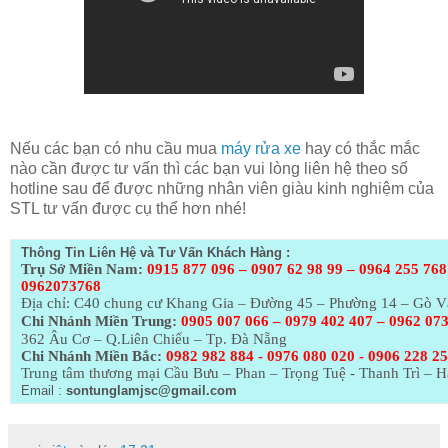
Nếu các bạn có nhu cầu mua
máy rửa xe
hay có thắc mắc
nào cần được tư vấn thì các bạn vui lòng liên hệ theo số
hotline sau để được những nhân viên giàu kinh nghiệm của
STL tư vấn được cụ thể hơn nhé!
Thông Tin Liên Hệ và Tư Vấn Khách Hàng :
Trụ Sở Miền Nam:
0915 877 096 – 0907 62 98 99 – 0964 255 768
0962073768
Địa chỉ: C40 chung cư Khang Gia – Đường 45 – Phường 14 – Gò 
Chi Nhánh Miền Trung:
0905 007 066 – 0979 402 407 – 0962 07
362 Âu Cơ – Q.Liên Chiểu – Tp. Đà Nẵng
Chi Nhánh Miền Bắc:
0982 982 884 - 0976 080 020 - 0906 228 2
Trung tâm thương mại Cầu Bưu – Phan – Trọng Tuệ - Thanh Trì – H
Email :
sontunglamjsc@gmail.com