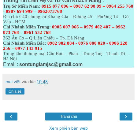
Thông Tin Liên Hệ và Tư Vấn Khách Hàng :
Trụ Sở Miền Nam:
0915 877 096 – 0907 62 98 99 – 0964 255 768
- 0987 694 999 – 0962073768
Địa chỉ: C40 chung cư Khang Gia – Đường 45 – Phường 14 – Gò
Vấp - HCM
Chi Nhánh Miền Trung:
0905 007 066 – 0979 402 407 – 0962
073
768 – 0961 532 768
362 Âu Cơ – Q.Liên Chiểu – Tp. Đà Nẵng
Chi Nhánh Miền Bắc:
0982 982 884 - 0976 080 020 - 0906 228
256 – 0977 143 915
Trung tâm thương mại Cầu Bưu – Phan – Trọng Tuệ - Thanh Trì –
Hà Nội
Email :
sontunglamjsc@gmail.com
mai việt
vào lúc
10:48
Chia sẻ
‹
›
Trang chủ
Xem phiên bản web