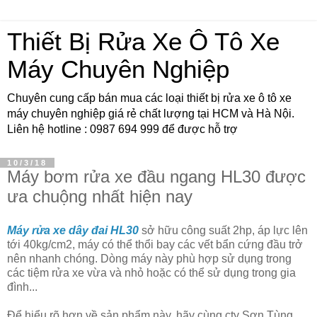
Thiết Bị Rửa Xe Ô Tô Xe
Máy Chuyên Nghiệp
Chuyên cung cấp bán mua các loại thiết bị rửa xe ô tô xe
máy chuyên nghiệp giá rẻ chất lượng tại HCM và Hà Nội.
Liên hệ hotline : 0987 694 999 để được hỗ trợ
10/3/18
Máy bơm rửa xe đầu ngang HL30 được
ưa chuộng nhất hiện nay
Máy rửa xe dây đai HL30
sở hữu công suất 2hp, áp lực lên
tới 40kg/cm2, máy có thể thổi bay các vết bẩn cứng đầu trở
nên nhanh chóng. Dòng máy này phù hợp sử dụng trong
các tiệm rửa xe vừa và nhỏ hoặc có thể sử dụng trong gia
đình...
Để hiểu rõ hơn về sản phẩm này, hãy cùng cty Sơn Tùng