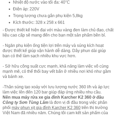
Nhiệt độ nước vào tối đa: 40°C
Điện áp: 220V
Trọng lượng chưa gắn phụ kiện 5,8kg
Kích thước: 328 x 258 x 661
- Được thiết kế hiện đại với màu vàng đen làm chủ đạo, chất
liệu cao cấp sẽ mang đến cho bạn một sản phẩm bền bỉ.
- Ngăn phụ kiện ống tiện lợi trên máy và súng kích hoạt
được thiết kế giúp vận hành dễ dàng. Dây phun dài giúp
bạn có thể làm sạch nhiều khu vực hơn.
- Sở hữu công suất cực mạnh, khả năng làm việc vô cùng
mạnh mẽ, có thể thổi bay vết bẩn ở nhiều nơi khó như gầm
và bánh xe.
-Thân súng tạo xoáy với lưu lượng nước 360 l/h và áp lực
làm việc lên đến 120 bar giúp đáp ứng nhiều nhu cầu.
Nên mua máy rửa xe gia đình Karcher K2 360 ở đâu
Công ty Sơn Tùng Lâm
là đơn vị đi đầu trong việc phân
phối
máy phun xịt gia đình Karcher K2 360
trên thị trường
Việt Nam đã nhiều năm. Chúng tôi cam kết sản phẩm của