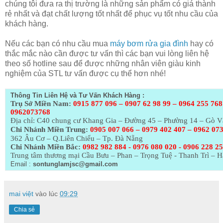
chúng tôi đưa ra thị trường là những sản phẩm có giá thành
rẻ nhất và đạt chất lượng tốt nhất để phục vụ tốt nhu cầu của
khách hàng.
Nếu các bạn có nhu cầu mua
máy bơm rửa gia đình
hay có
thắc mắc nào cần được tư vấn thì các bạn vui lòng liên hệ
theo số hotline sau để được những nhân viên giàu kinh
nghiệm của STL tư vấn được cụ thể hơn nhé!
Thông Tin Liên Hệ và Tư Vấn Khách Hàng :
Trụ Sở Miền Nam:
0915 877 096 – 0907 62 98 99 – 0964 255 768
0962073768
Địa chỉ: C40 chung cư Khang Gia – Đường 45 – Phường 14 – Gò 
Chi Nhánh Miền Trung:
0905 007 066 – 0979 402 407 – 0962 07
362 Âu Cơ – Q.Liên Chiểu – Tp. Đà Nẵng
Chi Nhánh Miền Bắc:
0982 982 884 - 0976 080 020 - 0906 228 2
Trung tâm thương mại Cầu Bưu – Phan – Trọng Tuệ - Thanh Trì – H
Email :
sontunglamjsc@gmail.com
mai việt
vào lúc
09:29
Chia sẻ