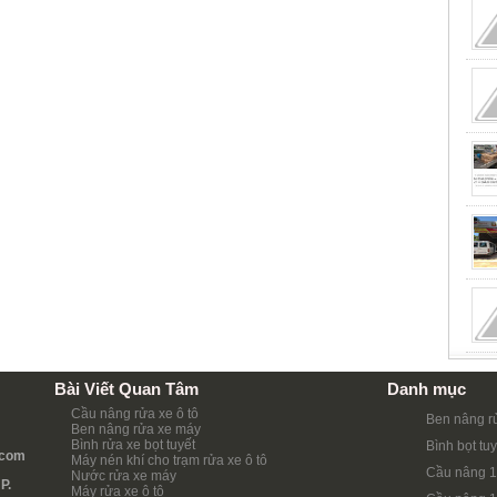
Bài Viết Quan Tâm
Danh mục
Cầu nâng rửa xe ô tô
Ben nâng r
Ben nâng rửa xe máy
Bình rửa xe bọt tuyết
Bình bọt tuy
.com
Máy nén khí cho trạm rửa xe ô tô
Cầu nâng 1
Nước rửa xe máy
P.
Máy rửa xe ô tô