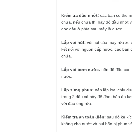
Kiểm tra dầu nhớt:
các bạn có thể m
chưa, nếu chưa thì hãy đổ dầu nhớt v
đọc dầu ở phía sau máy là được.
Lắp vòi hút:
vòi hút của máy rửa xe 
kết nối với nguồn cấp nước, các bạn c
chứa.
Lắp vòi bơm nước:
nên để đầu còn l
nước.
Lắp súng phun:
nên lắp loại chịu đ
trong 2 đầu xả này để đảm bảo áp lự
với đầu ống rửa.
Kiểm tra an toàn điện:
sau đó kê kíc
không cho nước và bụi bẩn bị phun v