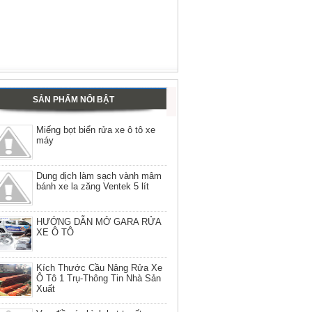
SẢN PHẨM NỔI BẬT
Miếng bọt biển rửa xe ô tô xe
máy
Dung dịch làm sạch vành mâm
bánh xe la zăng Ventek 5 lít
HƯỚNG DẪN MỞ GARA RỬA
XE Ô TÔ
Kích Thước Cầu Nâng Rửa Xe
Ô Tô 1 Trụ-Thông Tin Nhà Sản
Xuất