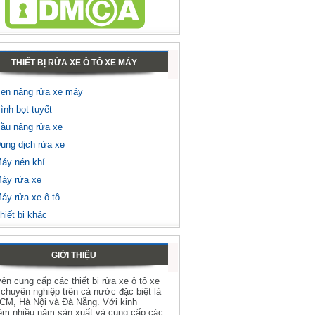
THIẾT BỊ RỬA XE Ô TÔ XE MÁY
en nâng rửa xe máy
ình bọt tuyết
ầu nâng rửa xe
ung dịch rửa xe
áy nén khí
áy rửa xe
áy rửa xe ô tô
hiết bị khác
GIỚI THIỆU
ên cung cấp các thiết bị rửa xe ô tô xe
chuyên nghiệp trên cả nước đặc biệt là
HCM, Hà Nội và Đà Nẵng. Với kinh
ệm nhiều năm sản xuất và cung cấp các