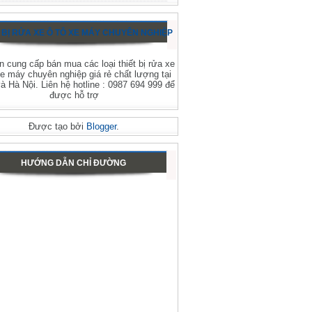
 BỊ RỬA XE Ô TÔ XE MÁY CHUYÊN NGHIỆP
 cung cấp bán mua các loại thiết bị rửa xe
xe máy chuyên nghiệp giá rẻ chất lượng tại
 Hà Nội. Liên hệ hotline : 0987 694 999 để
được hỗ trợ
Được tạo bởi
Blogger
.
HƯỚNG DẪN CHỈ ĐƯỜNG