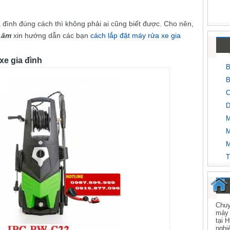
a đình đúng cách thì không phải ai cũng biết được. Cho nên,
Lâm
xin hướng dẫn các bạn
cách lắp đặt máy rửa xe gia
xe gia đình
B
B
C
D
M
M
M
T
Chuy
máy 
tại 
nghi