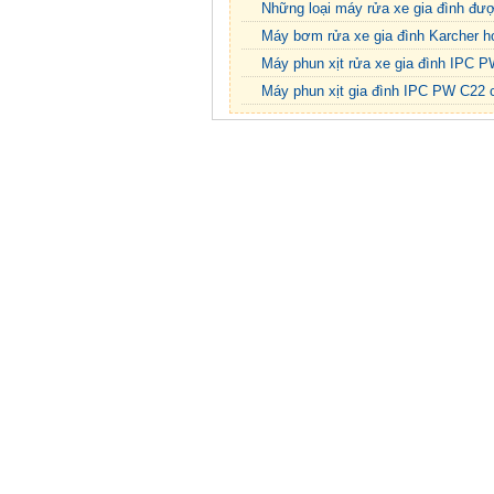
Những loại máy rửa xe gia đình đượ
Máy bơm rửa xe gia đình Karcher h
Máy phun xịt rửa xe gia đình IPC P
Máy phun xịt gia đình IPC PW C22 