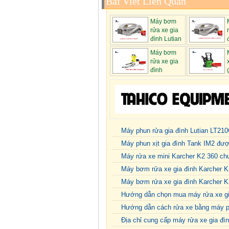
Bài Viết Liên Quan
Máy bơm
rửa xe gia
đình Lutian
LT21...
LT210G...
Máy bơm
rửa xe gia
đình
Karcher hot...
IPC PW...
Máy phun rửa gia đình Lutian LT210
Máy phun xịt gia đình Tank IM2 đư
Máy rửa xe mini Karcher K2 360 ch
Máy bơm rửa xe gia đình Karcher K
Máy bơm rửa xe gia đình Karcher K2
Hướng dẫn chọn mua máy rửa xe gia
Hướng dẫn cách rửa xe bằng máy p
Địa chỉ cung cấp máy rửa xe gia đì