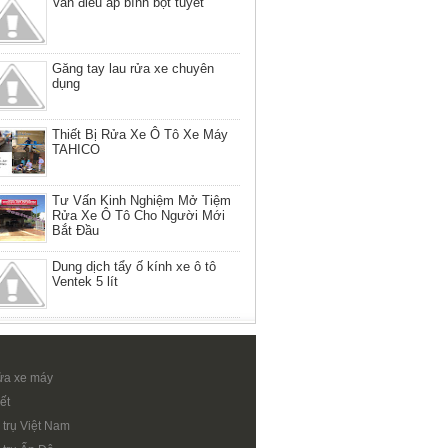
Van điều áp bình bọt tuyết
Găng tay lau rửa xe chuyên
dụng
Thiết Bị Rửa Xe Ô Tô Xe Máy
TAHICO
Tư Vấn Kinh Nghiệm Mở Tiệm
Rửa Xe Ô Tô Cho Người Mới
Bắt Đầu
Dung dịch tẩy ố kính xe ô tô
Ventek 5 lít
ửa xe máy
ết
 trụ Việt Nam