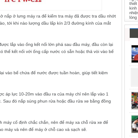
thiế
kinh
nhiệ
ở nắp ở lưng máy ra để kiểm tra máy đã được tra dầu nhớt
lòng
ào, tới khi nào lượng dầu lấp kín 2/3 đường kính của mắt
được lắp vào ống kết nối lớn phá sau đầu máy, đầu còn lại
ó thể kết nối với ống cấp nước có sẵn hoặc thả vòi vào bể
ại vào bể chứa để nước được tuần hoàn, giúp tiết kiệm
ược áp lực 10-20m vào đầu ra của máy chỉ nên lắp vào 1
c. Sau đó nắp súng phun rửa hoặc đầu rửa xe bằng đồng
h máy cố định chắc chắn, nên để máy xa chỗ rửa xe để
ào máy và nên để máy ở chỗ cao và sạch sẽ.