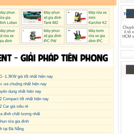
Máy phun
Máy phun
Máy rửa xe
THIẾT
rửa gia
xịt gia đình
mini
đình Lutian
Tank IM2
Karcher K2
Chuyên
được...
360 chuy...
Máy phun
Máy phun
Máy bơm
ô tô 
xịt rửa xe
xịt gia đình
rửa xe gia
HCM và
gia đình
IPC PW
đình IPC
C22 ch...
PW-C09 ...
G -1.3KW giá tốt nhất hiện nay
ợc ưa chuộng nhất hiện nay
uyên dụng nhất hiện nay
2 Compact tốt nhất hiện nay
 Car giá siêu rẻ
 đình chất lượng nhất
hun rửa gia đình
nh tại Đà Nẵng