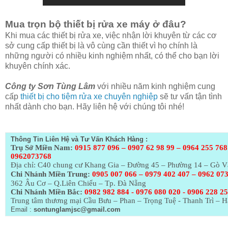
Mua trọn bộ thiết bị rửa xe máy ở đâu?
Khi mua các thiết bị rửa xe, việc nhận lời khuyên từ các cơ
sở cung cấp thiết bị là vô cùng cần thiết vì họ chính là
những người có nhiều kinh nghiệm nhất, có thể cho bạn lời
khuyên chính xác.
Công ty Sơn Tùng Lâm
với nhiều năm kinh nghiệm cung
cấp
thiết bị cho tiệm rửa xe chuyên nghiệp
sẽ tư vấn tận tình
nhất dành cho bạn. Hãy liên hệ với chúng tôi nhé!
Thông Tin Liên Hệ và Tư Vấn Khách Hàng :
Trụ Sở Miền Nam:
0915 877 096 – 0907 62 98 99 – 0964 255 768
0962073768
Địa chỉ: C40 chung cư Khang Gia – Đường 45 – Phường 14 – Gò 
Chi Nhánh Miền Trung:
0905 007 066 – 0979 402 407 – 0962 07
362 Âu Cơ – Q.Liên Chiểu – Tp. Đà Nẵng
Chi Nhánh Miền Bắc:
0982 982 884 - 0976 080 020 - 0906 228 2
Trung tâm thương mại Cầu Bưu – Phan – Trọng Tuệ - Thanh Trì – H
Email :
sontunglamjsc@gmail.com