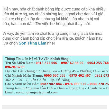
Hiện nay, hóa chất đánh bóng lốp được cung cấp khá nhiều
trên thị trường, tuy nhiên những loại ngoài chợ đen với giá
siêu rẻ chỉ giúp lốp đen nhưng lại khiến lốp nhanh bị oxi
hóa, hao mòn dẫn đến việc hư hỏng, phải thay mới.
Vì vậy, để yên tâm về chất lượng cũng như giá cả khi mua
dung dịch đánh bóng lốp cho tiệm rửa xe, khách hàng hãy
lựa chọn
Sơn Tùng Lâm
nhé!
Thông Tin Liên Hệ và Tư Vấn Khách Hàng :
Trụ Sở Miền Nam:
0915 877 096 – 0907 62 98 99 – 0964 255 768
0962073768
Địa chỉ: C40 chung cư Khang Gia – Đường 45 – Phường 14 – Gò 
Chi Nhánh Miền Trung:
0905 007 066 – 0979 402 407 – 0962 07
362 Âu Cơ – Q.Liên Chiểu – Tp. Đà Nẵng
Chi Nhánh Miền Bắc:
0982 982 884 - 0976 080 020 - 0906 228 2
Trung tâm thương mại Cầu Bưu – Phan – Trọng Tuệ - Thanh Trì – H
Email :
sontunglamjsc@gmail.com