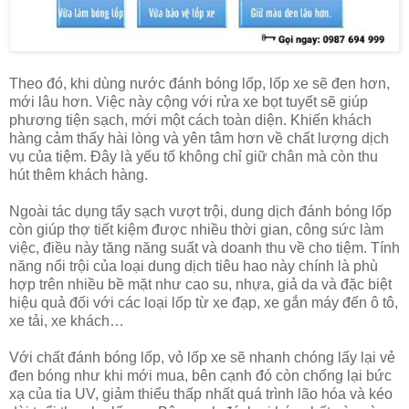
Theo đó, khi dùng nước đánh bóng lốp, lốp xe sẽ đen hơn,
mới lâu hơn. Việc này cộng với rửa xe bọt tuyết sẽ giúp
phương tiện sạch, mới một cách toàn diện. Khiến khách
hàng cảm thấy hài lòng và yên tâm hơn về chất lượng dịch
vụ của tiệm. Đây là yếu tố không chỉ giữ chân mà còn thu
hút thêm khách hàng.
Ngoài tác dụng tẩy sạch vượt trội, dung dịch đánh bóng lốp
còn giúp thợ tiết kiệm được nhiều thời gian, công sức làm
việc, điều này tăng năng suất và doanh thu về cho tiệm. Tính
năng nổi trội của loại dung dịch tiêu hao này chính là phù
hợp trên nhiều bề mặt như cao su, nhựa, giả da và đặc biệt
hiệu quả đối với các loại lốp từ xe đạp, xe gắn máy đến ô tô,
xe tải, xe khách…
Với chất đánh bóng lốp, vỏ lốp xe sẽ nhanh chóng lấy lại vẻ
đen bóng như khi mới mua, bên cạnh đó còn chống lại bức
xạ của tia UV, giảm thiểu thấp nhất quá trình lão hóa và kéo