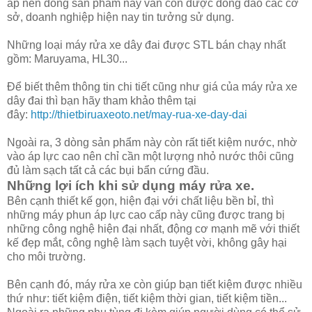
áp nên dòng sản phẩm này vẫn còn được đông đảo các cơ
sở, doanh nghiệp hiện nay tin tưởng sử dụng.
Những loại máy rửa xe dây đai được STL bán chạy nhất
gồm: Maruyama, HL30...
Để biết thêm thông tin chi tiết cũng như giá của máy rửa xe
dây đai thì bạn hãy tham khảo thêm tại
đây:
http://thietbiruaxeoto.net/may-rua-xe-day-dai
Ngoài ra, 3 dòng sản phẩm này còn rất tiết kiệm nước, nhờ
vào áp lực cao nên chỉ cần một lượng nhỏ nước thôi cũng
đủ làm sạch tất cả các bụi bẩn cứng đầu.
Những lợi ích khi sử dụng máy rửa xe.
Bên cạnh thiết kế gọn, hiện đại với chất liệu bền bỉ, thì
những máy phun áp lực cao cấp này cũng được trang bị
những công nghệ hiện đại nhất, động cơ mạnh mẽ với thiết
kế đẹp mắt, công nghệ làm sạch tuyệt vời, không gây hại
cho môi trường.
Bên cạnh đó, máy rửa xe còn giúp bạn tiết kiệm được nhiều
thứ như: tiết kiệm điện, tiết kiệm thời gian, tiết kiệm tiền...