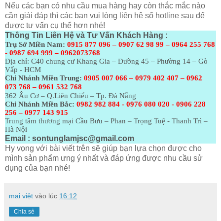
Nếu các bạn có nhu cầu mua hàng hay còn thắc mắc nào
cần giải đáp thì các bạn vui lòng liên hệ số hotline sau để
được tư vấn cụ thể hơn nhé!
Thông Tin Liên Hệ và Tư Vấn Khách Hàng :
Trụ Sở Miền Nam:
0915 877 096 – 0907 62 98 99 – 0964 255 768
- 0987 694 999 – 0962073768
Địa chỉ: C40 chung cư Khang Gia – Đường 45 – Phường 14 – Gò
Vấp - HCM
Chi Nhánh Miền Trung:
0905 007 066 – 0979 402 407 – 0962
073
768 – 0961 532 768
362 Âu Cơ – Q.Liên Chiểu – Tp. Đà Nẵng
Chi Nhánh Miền Bắc:
0982 982 884 - 0976 080 020 - 0906 228
256 – 0977 143 915
Trung tâm thương mại Cầu Bưu – Phan – Trọng Tuệ - Thanh Trì –
Hà Nội
Email :
sontunglamjsc@gmail.com
Hy vọng với bài viết trên sẽ giúp bạn lựa chọn được cho
mình sản phẩm ưng ý nhất và đáp ứng được nhu cầu sử
dụng của bạn nhé!
mai việt
vào lúc
16:12
Chia sẻ