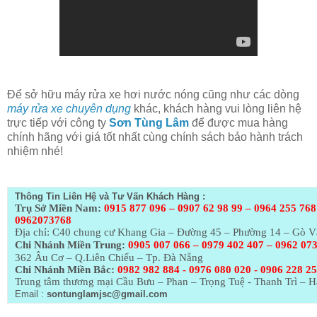
Để sở hữu máy rửa xe hơi nước nóng cũng như các dòng
máy rửa xe chuyên dụng
khác, khách hàng vui lòng liên hệ
trực tiếp với công ty
Sơn Tùng Lâm
để được mua hàng
chính hãng với giá tốt nhất cùng chính sách bảo hành trách
nhiệm nhé!
Thông Tin Liên Hệ và Tư Vấn Khách Hàng :
Trụ Sở Miền Nam:
0915 877 096 – 0907 62 98 99 – 0964 255 768
0962073768
Địa chỉ: C40 chung cư Khang Gia – Đường 45 – Phường 14 – Gò 
Chi Nhánh Miền Trung:
0905 007 066 – 0979 402 407 – 0962 07
362 Âu Cơ – Q.Liên Chiểu – Tp. Đà Nẵng
Chi Nhánh Miền Bắc:
0982 982 884 - 0976 080 020 - 0906 228 2
Trung tâm thương mại Cầu Bưu – Phan – Trọng Tuệ - Thanh Trì – H
Email :
sontunglamjsc@gmail.com