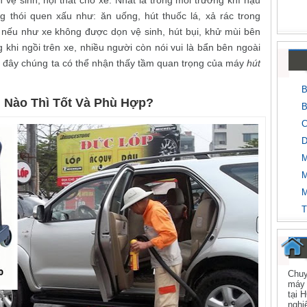
 vệ sinh, nội thất cho xe. Nhất là trong môi trường khí hậu
g thói quen xấu như: ăn uống, hút thuốc lá, xả rác trong
ó nếu như xe không được dọn vệ sinh, hút bụi, khử mùi bên
g khi ngồi trên xe, nhiều người còn nói vui là bẩn bên ngoài
ừ đây chúng ta có thể nhận thấy tầm quan trọng của máy
hút
B
i Nào Thì Tốt Và Phù Hợp?
B
C
D
M
M
M
T
Chuy
máy 
tại 
nghi