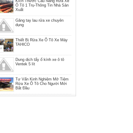
Kích Thước Cầu Nâng Rửa Xe
Ô Tô 1 Trụ-Thông Tin Nhà Sản
Xuất
Găng tay lau rửa xe chuyên
dụng
Thiết Bị Rửa Xe Ô Tô Xe Máy
TAHICO
Dung dịch tẩy ố kính xe ô tô
Ventek 5 lít
Tư Vấn Kinh Nghiệm Mở Tiệm
Rửa Xe Ô Tô Cho Người Mới
Bắt Đầu