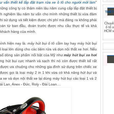
ư vấn thiết kế lắp đặt trạm rửa xe ô tô cho người mới làm
"
những công ty có thâm niên lâu năm cung cấp lắp đặt thiết bị
THIẾT
nh nghiệm lâu năm tư vấn cho mình những thiết bị vừa đảm
i khi sử dụng và tiết kiệm được chi phí mà đáng ra không phải
Chuyên
đoán từ ban đầu, đoán trước được nhu cầu thực tế và khả
ô tô 
HCM và
 khách hàng của mình.
ính hiện nay là:
máy hút bụi ô tô cầm tay
hay máy hút bụi
ô
loại lớn dùng cho các tiệm rửa và dọn nội thất xe hơi. Nếu
số dòng sản phẩm nổi bật của Mỹ như
máy hút bụi xe hơi
ng hút bụi cực nhanh và sạch thì nó còn được thiết kế rất
 được ưa chuộng cho những gia đình sử dụng trên chiếc xe
được gọi là loại máy 2 in 1 khi vừa có khả năng
hút bụi và
 xe và dọn nội thất xe lại dùng máy hút bụi các loại 1 và 2
i Lan, Anex - Đức, Roly - Đài Loan....