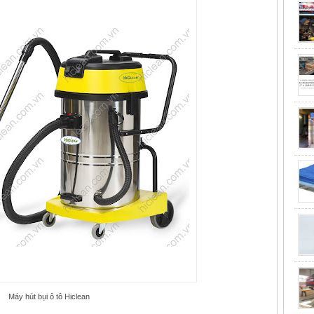
Máy hút bụi ô tô Hiclean