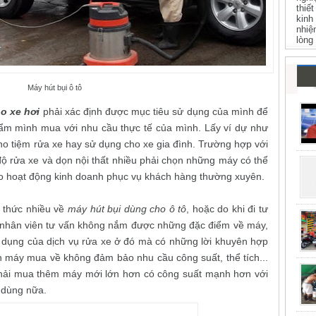
thiế
kinh
nhiệ
lòng
Máy hút bụi ô tô
o xe hơi
phải xác định được mục tiêu sử dụng của mình để
ẩm mình mua với nhu cầu thực tế của mình. Lấy ví dự như
o tiệm rửa xe hay sử dụng cho xe gia đình. Trường hợp với
ộ rửa xe và dọn nội thất nhiều phải chọn những máy có thể
o hoạt động kinh doanh phục vụ khách hàng thường xuyên.
n thức nhiều về
máy hút bụi dùng cho ô tô
, hoặc do khi đi tư
nhân viên tư vấn không nắm được những đặc điểm về máy,
dụng của dịch vụ rửa xe ở đó mà có những lời khuyên hợp
 máy mua về không đảm bảo nhu cầu công suất, thể tích...
phải mua thêm máy mới lớn hơn có công suất mạnh hơn với
 dùng nữa.