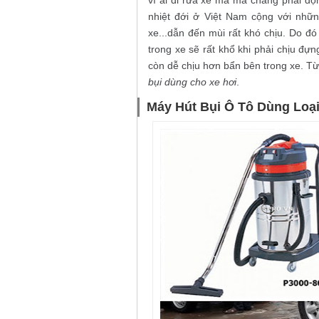
vì ai đi rửa xe mà mà chẳng phải dọn
nhiệt đới ở Việt Nam cộng với nhữn
xe...dẫn đến mùi rất khó chịu. Do đ
trong xe sẽ rất khổ khi phải chịu đựn
còn dễ chịu hơn bẩn bên trong xe. T
bụi dùng cho xe hơi
.
Máy Hút Bụi Ô Tô Dùng Loạ