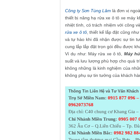
Công ty Sơn Tùng Lâm
là đơn vị ngo
thiết bị nâng hạ rửa xe ô tô xe máy k
nhiệt tình, có trách nhiệm với công 
rửa xe ô tô
, thiết kế lắp đặt cũng nh
và tự hào khi đã nhận được sự tin 
cung lắp lắp đặt trọn gói đều được kh
Ví dụ như: Máy rửa xe ô tô,
Máy hú
suất và lưu lượng phù hợp cho quá t
không những là kinh nghiệm của nhữ
không phụ sự tin tưởng của khách hà
Thông Tin Liên Hệ và Tư Vấn Khách 
Trụ Sở Miền Nam:
0915 877 096 –
0962073768
Địa chỉ: C40 chung cư Khang Gia 
Chi Nhánh Miền Trung:
0905 007 
362 Âu Cơ – Q.Liên Chiểu – Tp. Đ
Chi Nhánh Miền Bắc:
0982 982 884
Trung tâm thương mại Cầu Bưu – Ph