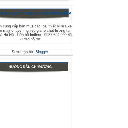
 BỊ RỬA XE Ô TÔ XE MÁY CHUYÊN NGHIỆP
 cung cấp bán mua các loại thiết bị rửa xe
xe máy chuyên nghiệp giá rẻ chất lượng tại
 Hà Nội. Liên hệ hotline : 0987 694 999 để
được hỗ trợ
Được tạo bởi
Blogger
.
HƯỚNG DẪN CHỈ ĐƯỜNG