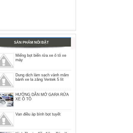
SẢN PHẨM NỔI BẬT
Miếng bọt biển rửa xe ô tô xe
máy
Dung dịch làm sạch vành mâm
bánh xe la zăng Ventek 5 lít
HƯỚNG DẪN MỞ GARA RỬA
XE Ô TÔ
Van điều áp bình bọt tuyết