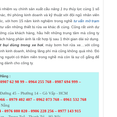
ài nhiệm vụ chính sản xuất
cầu nâng 1 trụ thủy lực
cùng 1 số
hác, thì phòng kinh doanh và kỹ thuật với đội ngũ nhân viên
việc, với hơn 15 năm kinh nghiệm trong nghề
tư vấn mở trạm
ư tư vấn những thiết bị rửa xe khác đi cùng. Cũng rất vinh dự
tưởng của khách hàng, hầu hết những trung tâm mà công ty
ách hàng phản ánh là rất hợp lý sau 1 thời gian dài sử dụng.
t bụi dùng trong xe hơi
, máy bơm hơi rửa xe....với công
rình kinh doanh, không lãng phí mà cũng không quá nhỏ. Đó
ng người có thâm niên trong nghề mà còn là sự cố gắng để
ng dành cho công ty.
Hàng :
 0907 62 98 99 – 0964 255 768 - 0987 694 999 –
– Đường 45 – Phường 14 – Gò Vấp - HCM
066 – 0979 402 407 – 0962 073
768 – 0961 532 768
à Nẵng
 - 0976 080 020 - 0906 228 256 – 0977 143 915
an – Trọng Tuệ - Thanh Trì – Hà Nội