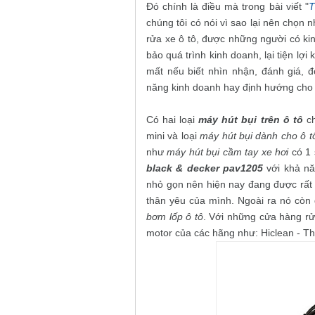
Đó chính là điều mà trong bài viết "
T
chúng tôi có nói vì sao lại nên chọn 
rửa xe ô tô, được những người có ki
bảo quá trình kinh doanh, lại tiện lợ
mất nếu biết nhìn nhận, đánh giá, 
năng kinh doanh hay định hướng cho
Có hai loại
máy hút bụi trên ô tô
ch
mini và loại
máy hút bụi dành cho ô t
như
máy hút bụi cầm tay xe hơi
có 1 
black & decker pav1205
với khả nă
nhỏ gọn nên hiện nay đang được rất
thân yêu của mình. Ngoài ra nó còn 
bơm lốp ô tô
. Với những cửa hàng rửa
motor của các hãng như: Hiclean - Thá