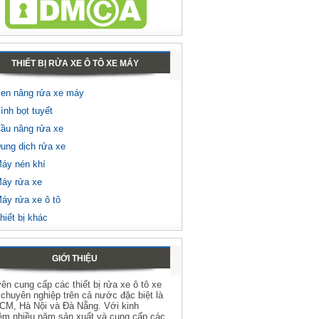
THIẾT BỊ RỬA XE Ô TÔ XE MÁY
en nâng rửa xe máy
ình bọt tuyết
ầu nâng rửa xe
ung dịch rửa xe
áy nén khí
áy rửa xe
áy rửa xe ô tô
hiết bị khác
GIỚI THIỆU
ên cung cấp các thiết bị rửa xe ô tô xe
chuyên nghiệp trên cả nước đặc biệt là
HCM, Hà Nội và Đà Nẵng. Với kinh
ệm nhiều năm sản xuất và cung cấp các