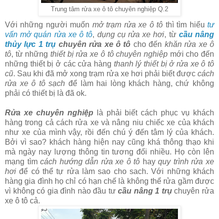
Trung tâm rửa xe ô tô chuyên nghiệp Q.2
Với những người muốn
mở trạm rửa xe ô tô
thì tìm hiểu
tư
vấn mở quán rửa xe ô tô
,
dụng cụ rửa xe hơi
, từ
cầu nâng
thủy lực 1 trụ
chuyên rửa xe ô tô
cho đến
khăn rửa xe ô
tô
, từ những
thiết bị rửa xe ô tô chuyên nghiệp
mới cho đến
những thiết bị ở các cửa hàng
thanh lý thiết bị ở rửa xe ô tô
cũ
. Sau khi đã mở xong trạm rửa xe hơi phải biết được
cách
rửa xe ô tô sạch
để làm hai lòng khách hàng, chứ không
phải có thiết bị là đã ok.
Rửa xe chuyên nghiệp
là phải biết cách phục vụ khách
hàng trong cả cách rửa xe và nâng niu chiếc xe của khách
như xe của mình vậy, rồi đến chú ý đến tâm lý của khách.
Bởi vì sao? khách hàng hiện nay cũng khá thông thạo khi
mà ngày nay lượng thông tin tương đối nhiều. Họ còn lên
mạng tìm
cách hướng dẫn rửa xe ô tô
hay
quy trình rửa xe
hơi
để có thể tự rửa làm sao cho sach. Với những khách
hàng gia đình họ chỉ có hạn chế là không thể rửa gầm được
vì không có gia đình nào đầu tư
cầu nâng 1 trụ
chuyên rửa
xe ô tô cả.