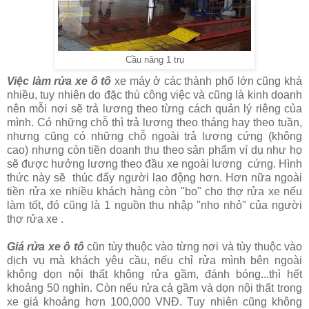
Cầu nâng 1 trụ
Việc làm rửa xe ô tô
xe máy ở các thành phố lớn cũng khá
nhiều, tuy nhiên do đặc thù công việc và cũng là kinh doanh
nên mỗi nơi sẽ trả lương theo từng cách quản lý riêng của
mình. Có những chỗ thì trả lương theo tháng hay theo tuần,
nhưng cũng có những chỗ ngoài trả lương cứng (không
cao) nhưng còn tiền doanh thu theo sản phẩm ví dụ như họ
sẽ được hưởng lương theo đầu xe ngoài lương cứng. Hình
thức này sẽ thúc đẩy người lao động hơn. Hơn nữa ngoài
tiền rửa xe nhiều khách hàng còn "bo" cho thợ rửa xe nếu
làm tốt, đó cũng là 1 nguồn thu nhập "nho nhỏ" của người
thợ rửa xe .
Giá rửa xe ô tô
cũn tùy thuộc vào từng nơi và tùy thuộc vào
dịch vụ mà khách yêu cầu, nếu chỉ rửa mình bên ngoài
không dọn nội thất không rửa gầm, đánh bóng...thì hết
khoảng 50 nghìn. Còn nếu rửa cả gầm và dọn nội thất trong
xe giá khoảng hơn 100,000 VNĐ. Tuy nhiên cũng không