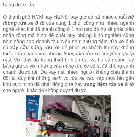
hàng được rồi.
Ở thành phố HCM hay Hà Nội bây giờ có rất nhiều chuỗi
hệ
thống rửa xe ô tô
của cùng 1 chủ, cũng như nhiều ngành
nghề khác khi đã thành công ở 1 nơi nào đó họ sẽ phát triển
nhân rộng mô hình để phát huy những kinh nghiệm cũng
như nâng cao doanh thu. Nếu như những tiệm rửa xe ô tô
cũ
xây cầu nâng rửa xe
để phục vụ khách thì nay không
thể cạnh chanh với những
trung tâm rửa xe chuyên nghiệp
này. Với đầy đù trang thiết bị hiện đại và họ sẵn sàng lấy
bằng giá so với những
cửa hàng rửa xe cũ
là đã không cạnh
chanh được rồi. Do vậy mà nhiều người không chịu thanh
đổi tư duy khi những
dịch vụ rửa xe cao cấp
mọc lên gần
khu vực mình đã phải đóng cửa hay
sang tiệm rửa xe ô tô
cho người khác do không duy trì được.