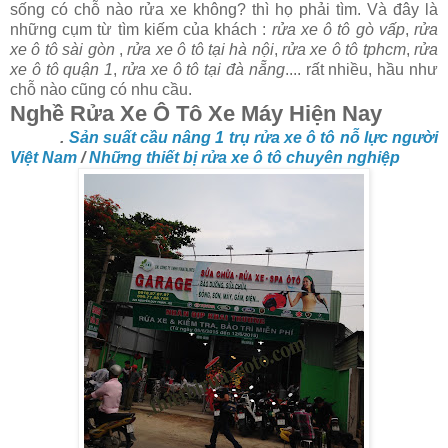
sống có chỗ nào rửa xe không? thì họ phải tìm. Và đây là
những cụm từ tìm kiếm của khách :
rửa xe ô tô gò vấp
,
rửa
xe ô tô sài gòn
,
rửa xe ô tô tại hà nội
,
rửa xe ô tô tphcm
,
rửa
xe ô tô quận 1
,
rửa xe ô tô tại đà nẵng
.... rất nhiều, hầu như
chỗ nào cũng có nhu cầu.
Nghề Rửa Xe Ô Tô Xe Máy Hiện Nay
.
Sản suất cầu nâng 1 trụ rửa xe ô tô nỗ lực người
Việt Nam
/
Những thiết bị rửa xe ô tô chuyên nghiệp