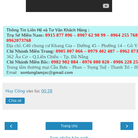
Thông Tin Liên Hệ và Tư Vấn Khách Hàng :
Trụ Sở Miền Nam:
0915 877 096 – 0907 62 98 99 – 0964 255 768
0962073768
Địa chỉ: C40 chung cư Khang Gia – Đường 45 – Phường 14 – Gò 
Chi Nhánh Miền Trung:
0905 007 066 – 0979 402 407 – 0962 07
362 Âu Cơ – Q.Liên Chiểu – Tp. Đà Nẵng
Chi Nhánh Miền Bắc:
0982 982 884 - 0976 080 020 - 0906 228 2
Trung tâm thương mại Cầu Bưu – Phan – Trọng Tuệ - Thanh Trì – H
Email :
sontunglamjsc@gmail.com
Huy Công
vào lúc
00:28
Chia sẻ
‹
›
Trang chủ
Xem phiên bản web