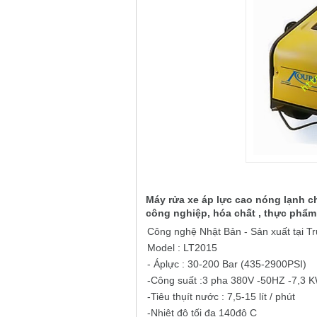
Máy rửa xe áp lực cao nóng lạnh ch
công nghiệp, hóa chất , thực phẩm
Công nghệ Nhật Bản - Sản xuất tại T
Model : LT2015
- Áplực : 30-200 Bar (435-2900PSI)
-Công suất :3 pha 380V -50HZ -7,3 
-Tiêu thụít nước : 7,5-15 lít / phút
-Nhiệt độ tối đa 140độ C