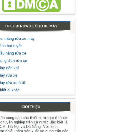
THIẾT BỊ RỬA XE Ô TÔ XE MÁY
en nâng rửa xe máy
ình bọt tuyết
ầu nâng rửa xe
ung dịch rửa xe
áy nén khí
áy rửa xe
áy rửa xe ô tô
hiết bị khác
GIỚI THIỆU
ên cung cấp các thiết bị rửa xe ô tô xe
chuyên nghiệp trên cả nước đặc biệt là
HCM, Hà Nội và Đà Nẵng. Với kinh
ệm nhiều năm sản xuất và cung cấp các