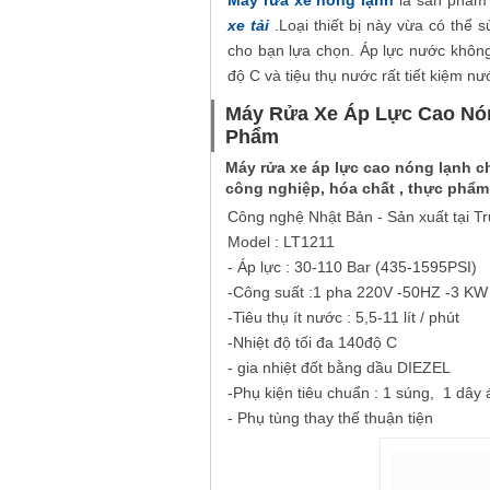
Máy rửa xe nóng lạnh
là sản phẩm
xe tải
.Loại thiết bị này vừa có thể
cho bạn lựa chọn. Áp lực nước không 
độ C và tiệu thụ nước rất tiết kiệm nư
Máy Rửa Xe Áp Lực Cao Nó
Phẩm
Máy rửa xe áp lực cao nóng lạnh ch
công nghiệp, hóa chất , thực phẩm
Công nghệ Nhật Bản - Sản xuất tại T
Model : LT1211
- Áp lực : 30-110 Bar (435-1595PSI)
-Công suất :1 pha 220V -50HZ -3 KW
-Tiêu thụ ít nước : 5,5-11 lít / phút
-Nhiệt độ tối đa 140độ C
- gia nhiệt đốt bằng dầu DIEZEL
-Phụ kiện tiêu chuẩn : 1 súng, 1 dây 
- Phụ tùng thay thế thuận tiện