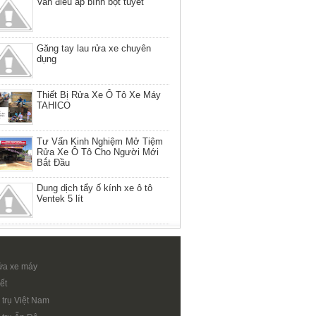
Van điều áp bình bọt tuyết
Găng tay lau rửa xe chuyên
dụng
Thiết Bị Rửa Xe Ô Tô Xe Máy
TAHICO
Tư Vấn Kinh Nghiệm Mở Tiệm
Rửa Xe Ô Tô Cho Người Mới
Bắt Đầu
Dung dịch tẩy ố kính xe ô tô
Ventek 5 lít
ửa xe máy
ết
 trụ Việt Nam