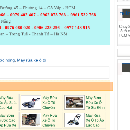
– Đường 45 – Phường 14 – Gò Vấp - HCM
THIẾT
066 – 0979 402 407 – 0962 073
768 – 0961 532 768
à Nẵng
Chuyên
 - 0976 080 020 - 0906 228 256 – 0977 143 915
ô tô 
an – Trọng Tuệ - Thanh Trì – Hà Nội
HCM và
ước nóng
,
Máy rửa xe ô tô
Máy Rửa
Máy Rửa
Máy Bơm
Xe Áp Suất
Xe Ô Tô
Rửa Xe Ô
Cao Hai
Chuyên
Tô Gia Đình
Nghiệp Chọn ...
Máy Bơm
Máy Rửa
Máy Rửa
Nước Cao
Xe Ô Tô
Xe Ô Tô Áp
Áp Rửa Xe
Chuyên
Lực Cao