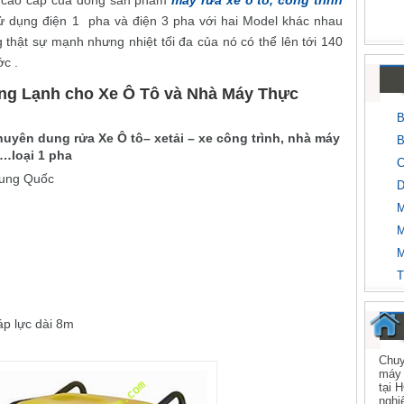
 cao cấp của dòng sản phẩm
máy rửa xe ô tô, công trình
 sử dụng điện 1 pha và điện 3 pha với hai Model khác nhau
thật sự mạnh nhưng nhiệt tối đa của nó có thể lên tới 140
ớc .
ng Lạnh cho Xe Ô Tô và Nhà Máy Thực
B
uyên dung rửa Xe Ô tô– xetải – xe công trình, nhà máy
B
…loại 1 pha
C
rung Quốc
D
M
M
M
T
áp lực dài 8m
Chuy
máy 
tại 
nghi