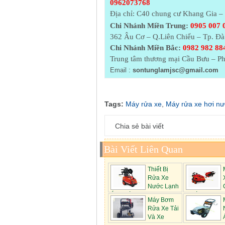
0962073768
Địa chỉ: C40 chung cư Khang Gia 
Chi Nhánh Miền Trung:
0905 007 
362 Âu Cơ – Q.Liên Chiểu – Tp. Đ
Chi Nhánh Miền Bắc:
0982 982 884
Trung tâm thương mại Cầu Bưu – Ph
Email :
sontunglamjsc@gmail.com
Tags:
Máy rửa xe
,
Máy rửa xe hơi n
Chia sẻ bài viết
Bài Viết Liên Quan
Thiết Bị
Rửa Xe
Nước Lạnh
Áp Suất C...
Chế Độ N...
Máy Bơm
Rửa Xe Tải
Và Xe