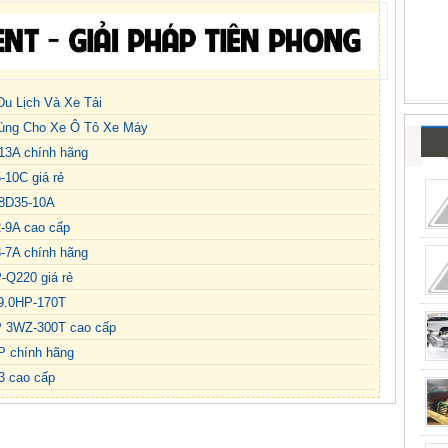
Nghiệp
u Lịch Và Xe Tải
ùng Cho Xe Ô Tô Xe Máy
13A chính hãng
-10C giá rẻ
18D35-10A
-9A cao cấp
8-7A chính hãng
-Q220 giá rẻ
 9.0HP-170T
P 3WZ-300T cao cấp
P chính hãng
3 cao cấp