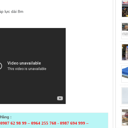
áp lực dài 8m
Hàng :
 0907 62 98 99 – 0964 255 768 - 0987 694 999 –