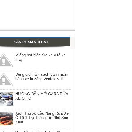
SẢN PHẨM NỔI BẬT
Miếng bọt biển rửa xe ô tô xe
máy
Dung dịch làm sạch vành mâm
bánh xe la zăng Ventek 5 lít
HƯỚNG DẪN MỞ GARA RỬA
XE Ô TÔ
Kích Thước Cầu Nâng Rửa Xe
Ô Tô 1 Trụ-Thông Tin Nhà Sản
Xuất