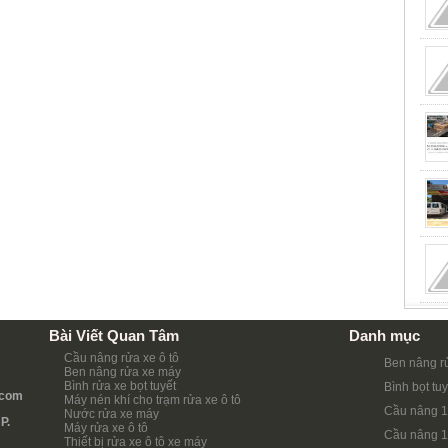
Bài Viết Quan Tâm
Danh mục
Cầu nâng rửa xe ô tô
Ben nâng r
Ben nâng rửa xe máy
Bình rửa xe bọt tuyết
Bình bọt tuy
.com
Máy nén khí cho trạm rửa xe ô tô
Cầu nâng 1
Nước rửa xe máy
P.
Máy rửa xe ô tô
Cầu nâng 1
Thiết bị rửa xe ô tô xe máy