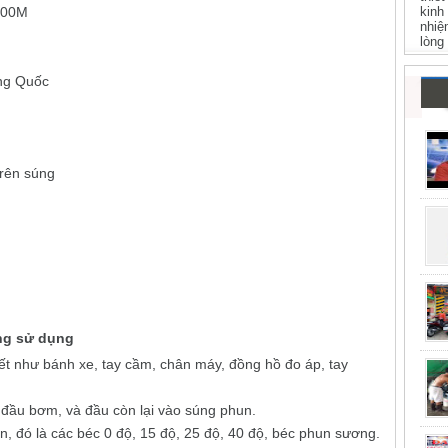
kinh
100M
nhiệ
lòng
ung Quốc
trên súng
ng sử dụng
hiết như bánh xe, tay cầm, chân máy, đồng hồ đo áp, tay
 đầu bơm, và đầu còn lại vào súng phun.
 đó là các béc 0 độ, 15 độ, 25 độ, 40 độ, béc phun sương.