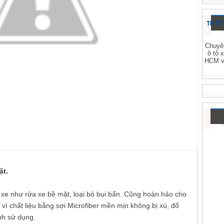
THIẾT
Chuyên
ô tô 
HCM và
ặt.
t xe như rửa xe bề mặt, loại bỏ bụi bẩn. Cũng hoàn hảo cho
vì chất liệu bằng sợi Microfiber mền mịn không bị xù, đổ
ình sử dụng.