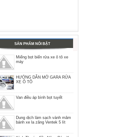
SẢN PHẨM NỔI BẬT
Miếng bọt biển rửa xe ô tô xe
máy
HƯỚNG DẪN MỞ GARA RỬA
XE Ô TÔ
Van điều áp bình bọt tuyết
Dung dịch làm sạch vành mâm
bánh xe la zăng Ventek 5 lít