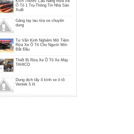
Kích Thước Cầu Nâng Rửa Xe
Ô Tô 1 Trụ-Thông Tin Nhà Sản
Xuất
Găng tay lau rửa xe chuyên
dụng
Tư Vấn Kinh Nghiệm Mở Tiệm
Rửa Xe Ô Tô Cho Người Mới
Bắt Đầu
Thiết Bị Rửa Xe Ô Tô Xe Máy
TAHICO
Dung dịch tẩy ố kính xe ô tô
Ventek 5 lít