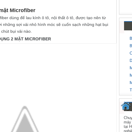
mặt Microfiber
ber dùng để lau kính ô tô, nội thất ô tô, được tạo nên từ
ới những sợi vải nhỏ hình móc sẽ cuốn sạch những hạt bụi
 chút bụi vải nào.
B
DỤNG 2 MẶT MICROFIBER
B
C
D
M
M
M
T
Chuy
máy 
tại 
nghi