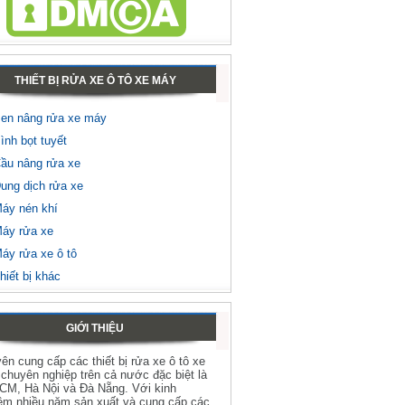
THIẾT BỊ RỬA XE Ô TÔ XE MÁY
en nâng rửa xe máy
ình bọt tuyết
ầu nâng rửa xe
ung dịch rửa xe
áy nén khí
áy rửa xe
áy rửa xe ô tô
hiết bị khác
GIỚI THIỆU
ên cung cấp các thiết bị rửa xe ô tô xe
chuyên nghiệp trên cả nước đặc biệt là
HCM, Hà Nội và Đà Nẵng. Với kinh
ệm nhiều năm sản xuất và cung cấp các