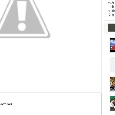
thiế
kinh
nhiệ
lòng
rofiber