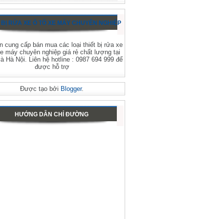
 BỊ RỬA XE Ô TÔ XE MÁY CHUYÊN NGHIỆP
 cung cấp bán mua các loại thiết bị rửa xe
xe máy chuyên nghiệp giá rẻ chất lượng tại
 Hà Nội. Liên hệ hotline : 0987 694 999 để
được hỗ trợ
Được tạo bởi
Blogger
.
HƯỚNG DẪN CHỈ ĐƯỜNG