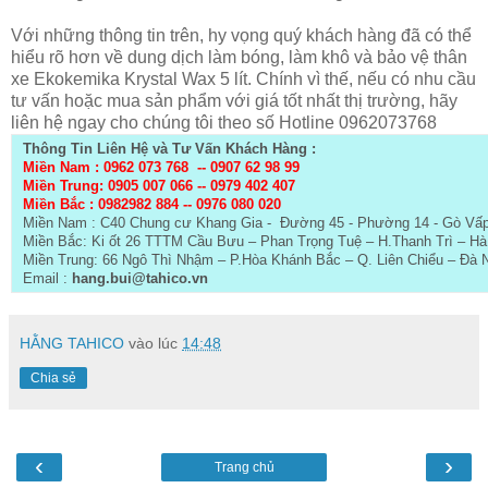
Với những thông tin trên, hy vọng quý khách hàng đã có thể
hiểu rõ hơn về dung dịch làm bóng, làm khô và bảo vệ thân
xe Ekokemika Krystal Wax 5 lít. Chính vì thế, nếu có nhu cầu
tư vấn hoặc mua sản phẩm với giá tốt nhất thị trường, hãy
liên hệ ngay cho chúng tôi theo số Hotline 0962073768
Thông Tin Liên Hệ và Tư Vấn Khách Hàng :
Miền Nam : 0962 073 768 --
0907 62 98 99
Miền Trung: 0905 007 066 -- 0979 402 407
Miền Bắc :
0982982 884 -- 0976 080 020
Miền Nam : C40 Chung cư Khang Gia - Đường 45 - Phường 14 - Gò Vấ
Miền Bắc: Ki ốt 26 TTTM Cầu Bưu – Phan Trọng Tuệ – H.Thanh Trì – Hà
Miền Trung: 66 Ngô Thì Nhậm – P.Hòa Khánh Bắc – Q. Liên Chiểu – Đà 
Email :
hang.bui@tahico.vn
HẰNG TAHICO
vào lúc
14:48
Chia sẻ
‹
›
Trang chủ