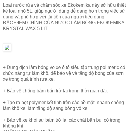
Loại nước rửa và chăm sóc xe Ekokemika này sở hữu thiết
kế loại nhỏ 5L, giúp người dùng dễ dàng hơn trong việc sử
dụng và phù hợp với túi tiền của người tiêu dùng.
ĐẶC ĐIỂM CHÍNH CỦA NƯỚC LÀM BÓNG EKOKEMIKA
KRYSTAL WAX 5 LÍT
+ Dung dịch làm bóng vo xe ô tô siêu tập trung polimeric có
chức năng tự làm khô, để bảo vệ và tăng độ bóng của sơn
xe trong quá trình rửa xe.
+ Bảo vệ chống bám bẩn trở lại trong thời gian dài.
+ Tạo ra bọt polymer kết tinh trên các bề mặt, nhanh chóng
làm khô xe, làm tăng độ sáng bóng vỏ xe
+ Bảo vệ xe khỏi sự bám trở lại các chất bẩn bụi có trong
không khí