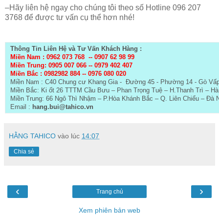
–Hãy liên hệ ngay cho chúng tôi theo số Hotline 096 207
3768 để được tư vấn cụ thể hơn nhé!
Thông Tin Liên Hệ và Tư Vấn Khách Hàng :
Miền Nam : 0962 073 768 --
0907 62 98 99
Miền Trung: 0905 007 066 -- 0979 402 407
Miền Bắc :
0982982 884 -- 0976 080 020
Miền Nam : C40 Chung cư Khang Gia - Đường 45 - Phường 14 - Gò Vấ
Miền Bắc: Ki ốt 26 TTTM Cầu Bưu – Phan Trọng Tuệ – H.Thanh Trì – Hà
Miền Trung: 66 Ngô Thì Nhậm – P.Hòa Khánh Bắc – Q. Liên Chiểu – Đà 
Email :
hang.bui@tahico.vn
HẰNG TAHICO
vào lúc
14:07
Chia sẻ
‹
›
Trang chủ
Xem phiên bản web