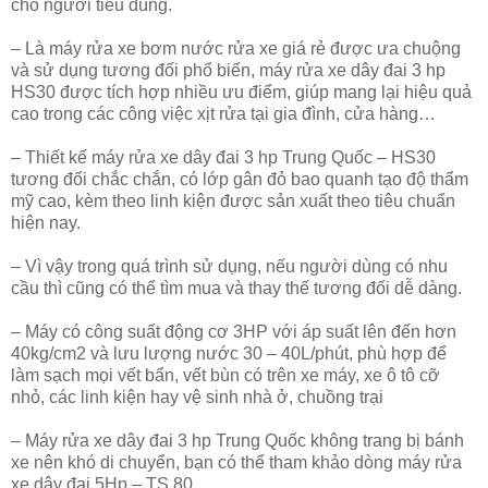
cho người tiêu dùng.
– Là máy rửa xe bơm nước rửa xe giá rẻ được ưa chuộng
và sử dụng tương đối phổ biến, máy rửa xe dây đai 3 hp
HS30 được tích hợp nhiều ưu điểm, giúp mang lại hiệu quả
cao trong các công việc xịt rửa tại gia đình, cửa hàng…
– Thiết kế máy rửa xe dây đai 3 hp Trung Quốc – HS30
tương đối chắc chắn, có lớp gân đỏ bao quanh tạo độ thẩm
mỹ cao, kèm theo linh kiện được sản xuất theo tiêu chuẩn
hiện nay.
– Vì vậy trong quá trình sử dụng, nếu người dùng có nhu
cầu thì cũng có thể tìm mua và thay thế tương đối dễ dàng.
– Máy có công suất động cơ 3HP với áp suất lên đến hơn
40kg/cm2 và lưu lượng nước 30 – 40L/phút, phù hợp để
làm sạch mọi vết bẩn, vết bùn có trên xe máy, xe ô tô cỡ
nhỏ, các linh kiện hay vệ sinh nhà ở, chuồng trại
– Máy rửa xe dây đai 3 hp Trung Quốc không trang bị bánh
xe nên khó di chuyển, bạn có thể tham khảo dòng máy rửa
xe dây đai 5Hp – TS 80