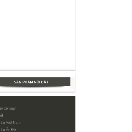
SẢN PHẨM NỔI BẬT
ửa xe máy
ết
 trụ Việt Nam
 trụ Ấn Độ