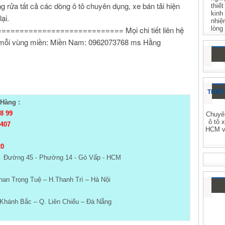
ng rửa tất cả các dòng ô tô chuyên dụng, xe bán tải hiện
thiế
kinh
ại.
nhiệ
lòng
========================= Mọi chi tiết liên hệ
mỗi vùng miền: Miền Nam: 0962073768 ms Hằng
THIẾT
Hàng :
98 99
Chuyên
ô tô 
 407
HCM và
20
- Đường 45 - Phường 14 - Gò Vấp - HCM
an Trọng Tuệ – H.Thanh Trì – Hà Nội
Khánh Bắc – Q. Liên Chiểu – Đà Nẵng