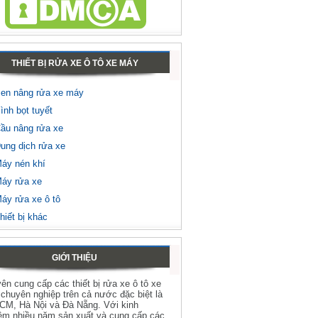
THIẾT BỊ RỬA XE Ô TÔ XE MÁY
en nâng rửa xe máy
ình bọt tuyết
ầu nâng rửa xe
ung dịch rửa xe
áy nén khí
áy rửa xe
áy rửa xe ô tô
hiết bị khác
GIỚI THIỆU
ên cung cấp các thiết bị rửa xe ô tô xe
chuyên nghiệp trên cả nước đặc biệt là
HCM, Hà Nội và Đà Nẵng. Với kinh
ệm nhiều năm sản xuất và cung cấp các