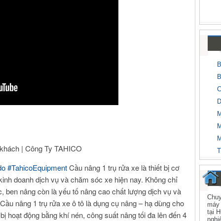
B
B
C
D
M
M
M
o khách | Công Ty TAHICO
T
do
#TahicoEquipment
Cầu nâng 1 trụ rửa xe là thiết bị cơ
kinh doanh dịch vụ và chăm sóc xe hiện nay. Không chỉ
, ben nâng còn là yếu tố nâng cao chất lượng dịch vụ và
Chuy
Cầu nâng 1 trụ rửa xe ô tô là dụng cụ nâng – hạ dùng cho
máy 
tại 
bị hoạt động bằng khí nén, công suất nâng tối đa lên đến 4
nghi