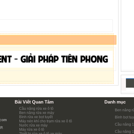
Bài Viết Quan Tâm
Danh mục
Cầu nâng rửa xe ô tô
Ben nâng r
Ben nâng rửa xe máy
Bình rửa xe bọt tuyết
Bình bọt tuy
.com
Máy nén khí cho trạm rửa xe ô tô
Cầu nâng 1
Nước rửa xe máy
P.
Máy rửa xe ô tô
Cầu nâng 1
Thiết bị rửa xe ô tô xe máy