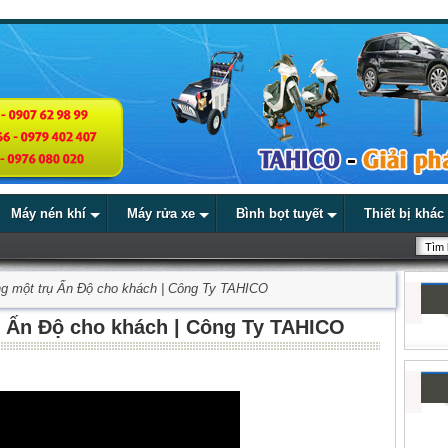
Máy nén khí
Máy rửa xe
Bình bọt tuyết
Thiết bị khác
ng một trụ Ấn Độ cho khách | Công Ty TAHICO
ụ Ấn Độ cho khách | Công Ty TAHICO