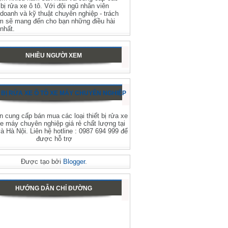
t bị rửa xe ô tô. Với đội ngũ nhân viên
 doanh và kỹ thuật chuyên nghiệp - trách
m sẽ mang đến cho bạn những điều hài
 nhất.
NHIỀU NGƯỜI XEM
 BỊ RỬA XE Ô TÔ XE MÁY CHUYÊN NGHIỆP
 cung cấp bán mua các loại thiết bị rửa xe
xe máy chuyên nghiệp giá rẻ chất lượng tại
 Hà Nội. Liên hệ hotline : 0987 694 999 để
được hỗ trợ
Được tạo bởi
Blogger
.
HƯỚNG DẪN CHỈ ĐƯỜNG