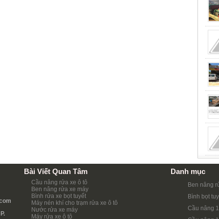
Bài Viết Quan Tâm
Danh mục
Cầu nâng rửa xe ô tô
Ben nâng r
Ben nâng rửa xe máy
Bình rửa xe bọt tuyết
Bình bọt tuy
.com
Máy nén khí cho trạm rửa xe ô tô
Cầu nâng 1
Nước rửa xe máy
P.
Máy rửa xe ô tô