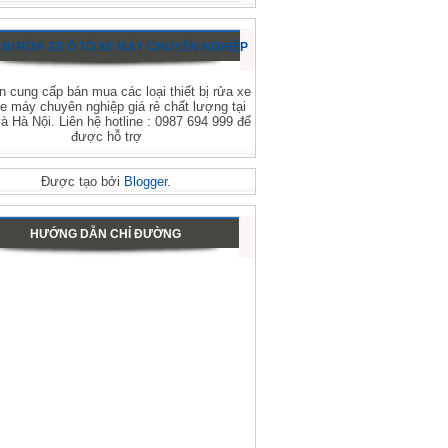
 BỊ RỬA XE Ô TÔ XE MÁY CHUYÊN NGHIỆP
 cung cấp bán mua các loại thiết bị rửa xe
xe máy chuyên nghiệp giá rẻ chất lượng tại
 Hà Nội. Liên hệ hotline : 0987 694 999 để
được hỗ trợ
Được tạo bởi
Blogger
.
HƯỚNG DẪN CHỈ ĐƯỜNG