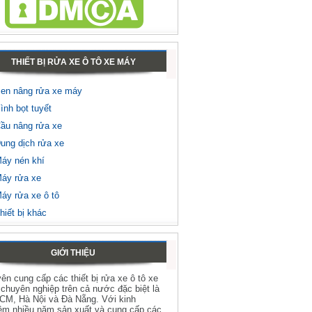
THIẾT BỊ RỬA XE Ô TÔ XE MÁY
en nâng rửa xe máy
ình bọt tuyết
ầu nâng rửa xe
ung dịch rửa xe
áy nén khí
áy rửa xe
áy rửa xe ô tô
hiết bị khác
GIỚI THIỆU
ên cung cấp các thiết bị rửa xe ô tô xe
chuyên nghiệp trên cả nước đặc biệt là
HCM, Hà Nội và Đà Nẵng. Với kinh
ệm nhiều năm sản xuất và cung cấp các