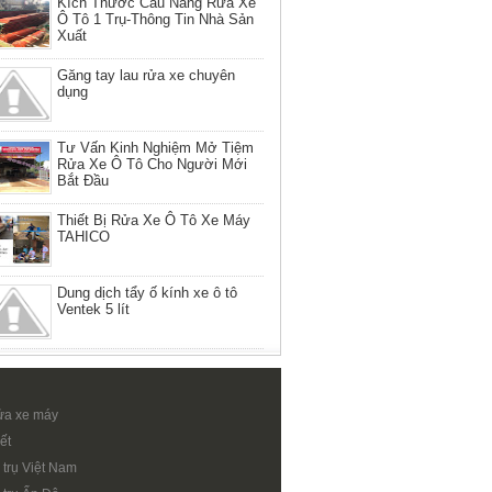
Kích Thước Cầu Nâng Rửa Xe
Ô Tô 1 Trụ-Thông Tin Nhà Sản
Xuất
Găng tay lau rửa xe chuyên
dụng
Tư Vấn Kinh Nghiệm Mở Tiệm
Rửa Xe Ô Tô Cho Người Mới
Bắt Đầu
Thiết Bị Rửa Xe Ô Tô Xe Máy
TAHICO
Dung dịch tẩy ố kính xe ô tô
Ventek 5 lít
ửa xe máy
ết
 trụ Việt Nam