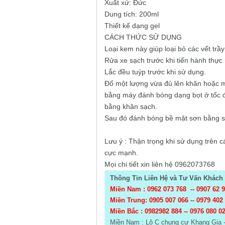
Xuất xứ: Đức
Dung tích: 200ml
Thiết kế dạng gel
CÁCH THỨC SỬ DỤNG
Loại kem này giúp loại bỏ các vết tr
Rửa xe sạch trước khi tiến hành thực 
Lắc đều tuýp trước khi sử dụng.
Đổ một lượng vừa đủ lên khăn hoặc m
bằng máy đánh bóng dạng bọt ở tốc đ
bằng khăn sạch.
Sau đó đánh bóng bề mặt sơn bằng 
Lưu ý : Thận trọng khi sử dụng trên c
cực mạnh.
Mọi chi tiết xin liên hệ 0962073768
Thông Tin Liên Hệ và Tư Vấn Khách 
Miền Nam : 0962 073 768 --
0907 62 
Miền Trung: 0905 007 066 -- 0979 402
Miền Bắc :
0982982 884 -- 0976 080 0
Miền Nam : Lô C chung cư Khang Gia 