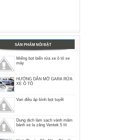
SẢN PHẨM NỔI BẬT
Miếng bọt biển rửa xe ô tô xe
máy
HƯỚNG DẪN MỞ GARA RỬA
XE Ô TÔ
Van điều áp bình bọt tuyết
Dung dịch làm sạch vành mâm
bánh xe la zăng Ventek 5 lít