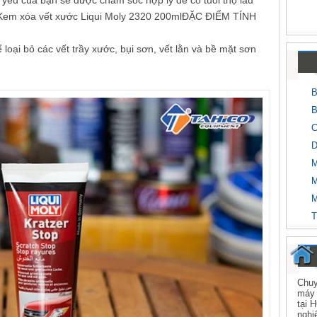
yêu của bạn sẽ được chăm sóc hợp lý để có tuổi thọ lâu
an.Kem xóa vết xước Liqui Moly 2320 200mlĐẶC ĐIỂM TÍNH
oại bỏ các vết trầy xước, bụi sơn, vết lằn và bề mặt sơn
B
B
C
D
M
M
M
T
Chuy
máy 
tại 
nghi