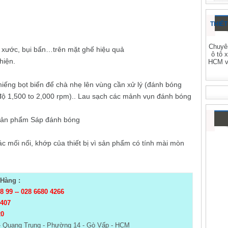
THIẾT
Chuyên
ầy xước, bụi bẩn…trên mặt ghế hiệu quả
ô tô 
hiện.
HCM và
iếng bọt biển để chà nhẹ lên vùng cần xử lý (đánh bóng
ộ 1,500 to 2,000 rpm).. Lau sạch các mảnh vụn đánh bóng
sản phẩm Sáp đánh bóng
ác mối nối, khớp của thiết bị vì sản phẩm có tính mài mòn
Hàng :
98 99
--
028 6680 4266
 407
20
- Quang Trung - Phường 14 - Gò Vấp - HCM