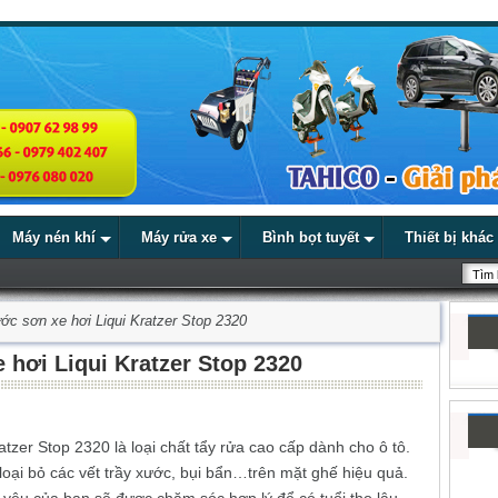
Máy nén khí
Máy rửa xe
Bình bọt tuyết
Thiết bị khác
ớc sơn xe hơi Liqui Kratzer Stop 2320
 hơi Liqui Kratzer Stop 2320
tzer Stop 2320 là loại chất tẩy rửa cao cấp dành cho ô tô.
loại bỏ các vết trầy xước, bụi bẩn…trên mặt ghế hiệu quả.