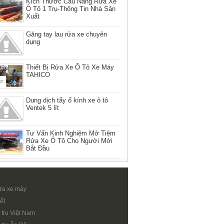
Kích Thước Cầu Nâng Rửa Xe
Ô Tô 1 Trụ-Thông Tin Nhà Sản
Xuất
Găng tay lau rửa xe chuyên
dụng
Thiết Bị Rửa Xe Ô Tô Xe Máy
TAHICO
Dung dịch tẩy ố kính xe ô tô
Ventek 5 lít
Tư Vấn Kinh Nghiệm Mở Tiệm
Rửa Xe Ô Tô Cho Người Mới
Bắt Đầu
ửa xe máy
ết
 trụ Việt Nam