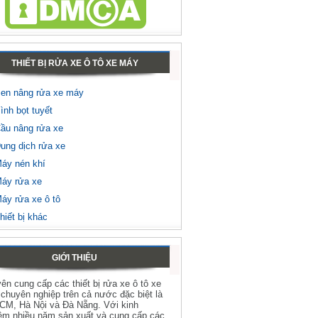
THIẾT BỊ RỬA XE Ô TÔ XE MÁY
en nâng rửa xe máy
ình bọt tuyết
ầu nâng rửa xe
ung dịch rửa xe
áy nén khí
áy rửa xe
áy rửa xe ô tô
hiết bị khác
GIỚI THIỆU
ên cung cấp các thiết bị rửa xe ô tô xe
chuyên nghiệp trên cả nước đặc biệt là
HCM, Hà Nội và Đà Nẵng. Với kinh
ệm nhiều năm sản xuất và cung cấp các