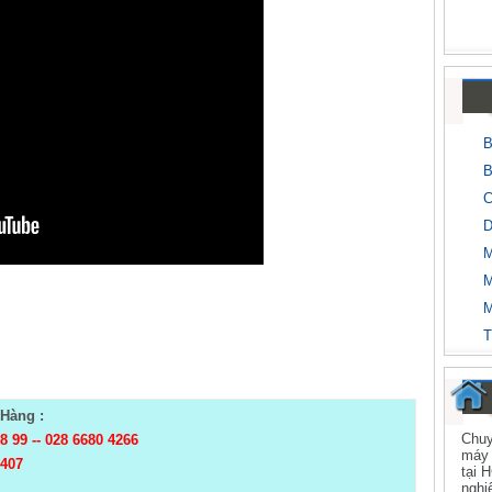
B
B
C
D
M
M
M
T
Hàng :
Chuy
98 99
--
028 6680 4266
máy 
 407
tại 
nghi