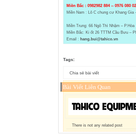
Miền Bắc :
0982982 884 -- 0976 080 0
Miền Nam : Lô C chung cư Khang Gia 
Miền Trung: 66 Ngô Thì Nhậm – P.Hòa 
Miền Bắc: Ki ốt 26 TTTM Cầu Bưu – Ph
Email :
hang.bui@tahico.vn
Tags:
Chia sẻ bài viết
Bài Viết Liên Quan
There is not any related post