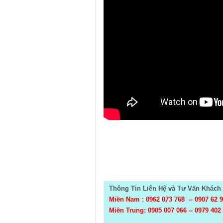
Thông Tin Liên Hệ và Tư Vấn Khách 
Miền Nam : 0962 073 768 --
0907 62 
Miền Trung: 0905 007 066 -- 0979 402