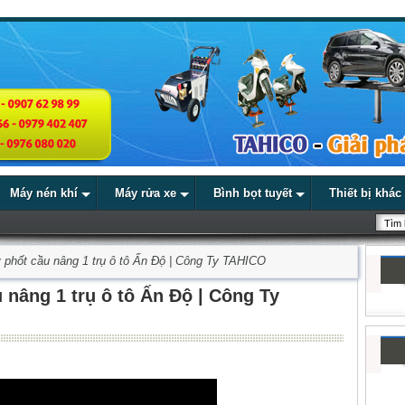
Máy nén khí
Máy rửa xe
Bình bọt tuyết
Thiết bị khác
 phốt cầu nâng 1 trụ ô tô Ấn Độ | Công Ty TAHICO
nâng 1 trụ ô tô Ấn Độ | Công Ty