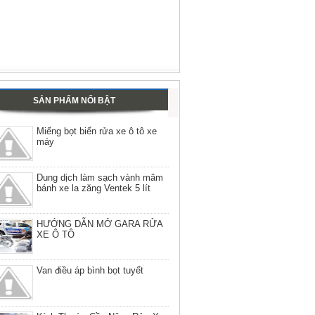
SẢN PHẨM NỔI BẬT
Miếng bọt biển rửa xe ô tô xe
máy
Dung dịch làm sạch vành mâm
bánh xe la zăng Ventek 5 lít
HƯỚNG DẪN MỞ GARA RỬA
XE Ô TÔ
Van điều áp bình bọt tuyết