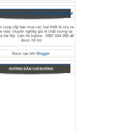
 BỊ RỬA XE Ô TÔ XE MÁY CHUYÊN NGHIỆP
 cung cấp bán mua các loại thiết bị rửa xe
xe máy chuyên nghiệp giá rẻ chất lượng tại
 Hà Nội. Liên hệ hotline : 0987 694 999 để
được hỗ trợ
Được tạo bởi
Blogger
.
HƯỚNG DẪN CHỈ ĐƯỜNG