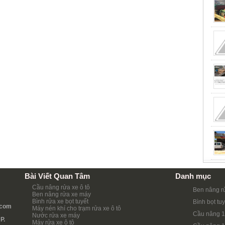
Bài Viết Quan Tâm
Danh mục
Cầu nâng rửa xe ô tô
Ben nâng r
Ben nâng rửa xe máy
Bình rửa xe bọt tuyết
Bình bọt tuy
.com
Máy nén khí cho trạm rửa xe ô tô
Cầu nâng 1
Nước rửa xe máy
P.
Máy rửa xe ô tô