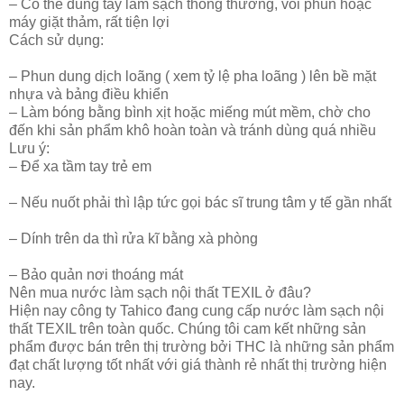
– Có thể dùng tay làm sạch thông thường, vòi phun hoặc
máy giặt thảm, rất tiện lợi
Cách sử dụng:
– Phun dung dịch loãng ( xem tỷ lệ pha loãng ) lên bề mặt
nhựa và bảng điều khiển
– Làm bóng bằng bình xịt hoặc miếng mút mềm, chờ cho
đến khi sản phẩm khô hoàn toàn và tránh dùng quá nhiều
Lưu ý:
– Để xa tầm tay trẻ em
– Nếu nuốt phải thì lập tức gọi bác sĩ trung tâm y tế gần nhất
– Dính trên da thì rửa kĩ bằng xà phòng
– Bảo quản nơi thoáng mát
Nên mua nước làm sạch nội thất TEXIL ở đâu?
Hiện nay công ty Tahico đang cung cấp nước làm sạch nội
thất TEXIL trên toàn quốc. Chúng tôi cam kết những sản
phẩm được bán trên thị trường bởi THC là những sản phẩm
đạt chất lượng tốt nhất với giá thành rẻ nhất thị trường hiện
nay.