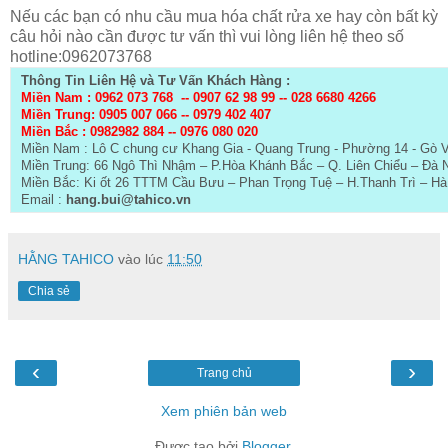
Nếu các bạn có nhu cầu mua hóa chất rửa xe hay còn bất kỳ
câu hỏi nào cần được tư vấn thì vui lòng liên hệ theo số
hotline:0962073768
Thông Tin Liên Hệ và Tư Vấn Khách Hàng :
Miền Nam : 0962 073 768 --
0907 62 98 99
--
028 6680 4266
Miền Trung: 0905 007 066 -- 0979 402 407
Miền Bắc :
0982982 884 -- 0976 080 020
Miền Nam : Lô C chung cư Khang Gia - Quang Trung - Phường 14 - Gò 
Miền Trung: 66 Ngô Thì Nhậm – P.Hòa Khánh Bắc – Q. Liên Chiểu – Đà 
Miền Bắc: Ki ốt 26 TTTM Cầu Bưu – Phan Trọng Tuệ – H.Thanh Trì – Hà
Email :
hang.bui@tahico.vn
HẰNG TAHICO
vào lúc
11:50
Chia sẻ
‹
›
Trang chủ
Xem phiên bản web
Được tạo bởi
Blogger
.