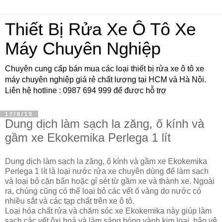
Thiết Bị Rửa Xe Ô Tô Xe
Máy Chuyên Nghiệp
Chuyên cung cấp bán mua các loại thiết bị rửa xe ô tô xe
máy chuyên nghiệp giá rẻ chất lượng tại HCM và Hà Nội.
Liên hệ hotline : 0987 694 999 để được hỗ trợ
17/8/19
Dung dịch làm sạch la zăng, ố kính và
gầm xe Ekokemika Perlega 1 lít
Dung dịch làm sạch la zăng, ố kính và gầm xe Ekokemika
Perlega 1 lít là loại nước rửa xe chuyên dùng để làm sạch
và loại bỏ cặn bẩn hoặc gỉ sét từ gầm xe và thành xe. Ngoài
ra, chúng cũng có thể loại bỏ các vết ố vàng do nước có
nhiều sắt và các tạp chất trên xe ô tô.
Loại hóa chất rửa và chăm sóc xe Ekokemika này giúp làm
sạch các vết ôxi hoá và làm sáng bóng vành kim loại, bảo vệ