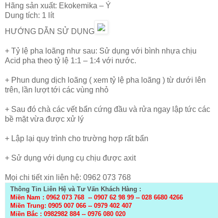
Hãng sản xuất: Ekokemika – Ý
Dung tích: 1 lít
HƯỚNG DẪN SỬ DỤNG
+ Tỷ lệ pha loãng như sau: Sử dụng với bình nhựa chịu
Acid pha theo tỷ lệ 1:1 – 1:4 với nước.
+ Phun dung dịch loãng ( xem tỷ lệ pha loãng ) từ dưới lên
trên, lần lượt tới các vùng nhỏ
+ Sau đó chà các vết bẩn cứng đầu và rửa ngay lập tức các
bề mặt vừa được xử lý
+ Lập lại quy trình cho trường hợp rất bẩn
+ Sử dụng với dụng cụ chịu được axit
Mọi chi tiết xin liên hệ: 0962 073 768
Thông Tin Liên Hệ và Tư Vấn Khách Hàng :
Miền Nam : 0962 073 768 --
0907 62 98 99
--
028 6680 4266
Miền Trung: 0905 007 066 -- 0979 402 407
Miền Bắc :
0982982 884 -- 0976 080 020