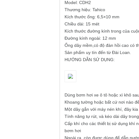
Model: CDH2
Thương hiệu: Tahico
Kích thước ống: 6,5×10 mm
Chiều dài: 15 mét
Kích thước đường kính trong của cu
Đường kính ngoài: 12 mm
Ống dây mềm,có độ đàn hồi cao có t
Sản phẩm uy tín đến từ Đài Loan.
HƯỚNG DẪN SỬ DỤNG:
Dùng bơm hơi xe ô tô hoặc xì khô sau
Khoang tường hoặc bất cứ nơi nào để
Một dây gắn với máy nén khí, đây kia 
Tính năng tự rút, và kéo dài dây tron
Cấp khí cho các thiết bị sử dụng khí 
bơm hơi
Ngoài ra, còn được dùng để dẫn nướ