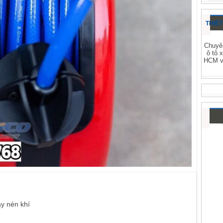
THIẾT
Chuyên
ô tô 
HCM và
áy nén khí