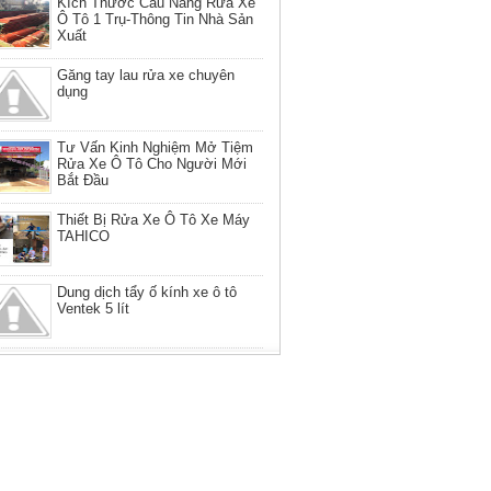
Kích Thước Cầu Nâng Rửa Xe
Ô Tô 1 Trụ-Thông Tin Nhà Sản
Xuất
Găng tay lau rửa xe chuyên
dụng
Tư Vấn Kinh Nghiệm Mở Tiệm
Rửa Xe Ô Tô Cho Người Mới
Bắt Đầu
Thiết Bị Rửa Xe Ô Tô Xe Máy
TAHICO
Dung dịch tẩy ố kính xe ô tô
Ventek 5 lít