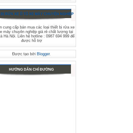
 BỊ RỬA XE Ô TÔ XE MÁY CHUYÊN NGHIỆP
 cung cấp bán mua các loại thiết bị rửa xe
xe máy chuyên nghiệp giá rẻ chất lượng tại
 Hà Nội. Liên hệ hotline : 0987 694 999 để
được hỗ trợ
Được tạo bởi
Blogger
.
HƯỚNG DẪN CHỈ ĐƯỜNG