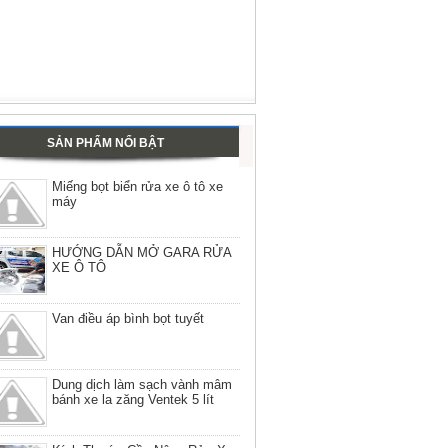
SẢN PHẨM NỔI BẬT
Miếng bọt biển rửa xe ô tô xe
máy
HƯỚNG DẪN MỞ GARA RỬA
XE Ô TÔ
Van điều áp bình bọt tuyết
Dung dịch làm sạch vành mâm
bánh xe la zăng Ventek 5 lít