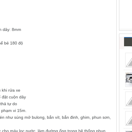
ộn dây: 8mm
hể bẻ 180 độ
 khi rửa xe
 đặt cuộn dây
thả tự do
g phạm vi 15m.
nén như súng mở bulong, bắn vít, bắn đinh, ghim, phun sơn,
c cho máy lọc nước, làm đường ống trong hệ thống phun