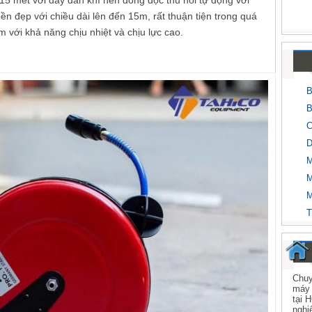
 15 mét với dây dẫn khí nén dòng dọc thu hồi tự động với
n đẹp với chiều dài lên đến 15m, rất thuận tiện trong quá
 với khả năng chịu nhiệt và chịu lực cao.
B
B
C
D
M
M
M
T
Chuy
máy 
tại 
nghi