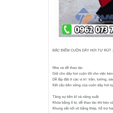
ĐẶC ĐIỂM CUỘN DÂY HƠI TỰ RÚT 
Nhẹ và dễ thao tác
Giữ cho dây hơi cuộn tốt cho việc kéo
Dễ lắp đặt ở các vị trí: trần, tường, 
Kết cấu bền vững của cuộn dây hơi tự
Tăng sự bền bĩ và năng suất
Khóa bằng ổ bi, dễ thao tác khi kéo v
Khung sắt nối vít bằng thép, hỗ trợ h