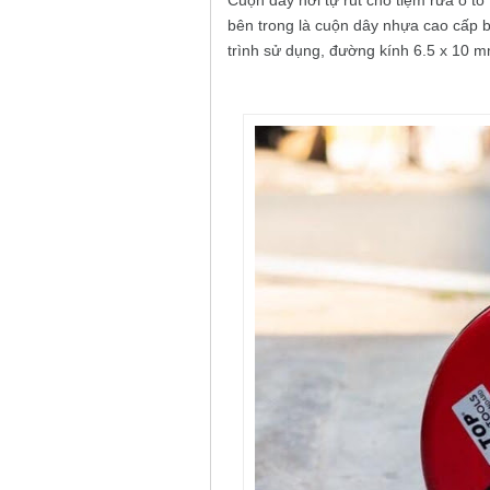
Cuộn dây hơi tự rút cho tiệm rửa ô tô
bên trong là cuộn dây nhựa cao cấp bề
trình sử dụng, đường kính 6.5 x 10 mm