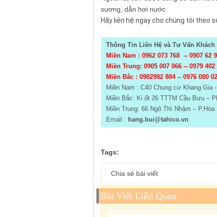
sương, dẫn hơi nước
Hãy liên hệ ngay cho chúng tôi theo s
Thông Tin Liên Hệ và Tư Vấn Khách 
Miền Nam : 0962 073 768 --
0907 62 
Miền Trung: 0905 007 066 -- 0979 402
Miền Bắc :
0982982 884 -- 0976 080 0
Miền Nam : C40 Chung cư Khang Gia 
Miền Bắc: Ki ốt 26 TTTM Cầu Bưu – Ph
Miền Trung: 66 Ngô Thì Nhậm – P.Hòa 
Email :
hang.bui@tahico.vn
Tags:
Chia sẻ bài viết
Bài Viết Liên Quan