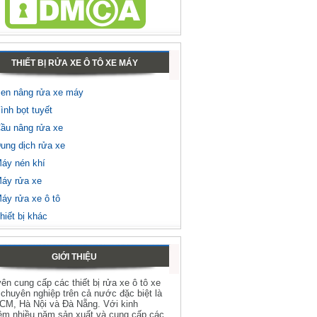
THIẾT BỊ RỬA XE Ô TÔ XE MÁY
en nâng rửa xe máy
ình bọt tuyết
ầu nâng rửa xe
ung dịch rửa xe
áy nén khí
áy rửa xe
áy rửa xe ô tô
hiết bị khác
GIỚI THIỆU
ên cung cấp các thiết bị rửa xe ô tô xe
chuyên nghiệp trên cả nước đặc biệt là
HCM, Hà Nội và Đà Nẵng. Với kinh
ệm nhiều năm sản xuất và cung cấp các