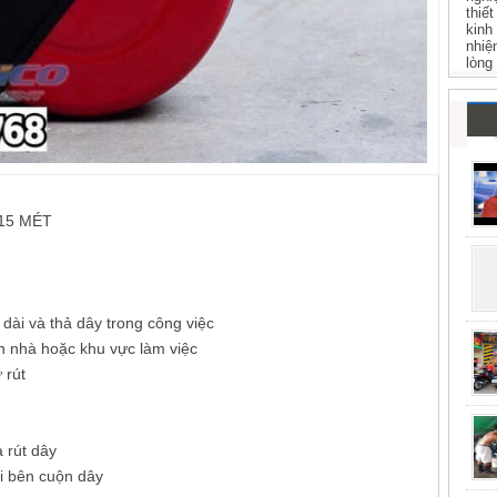
thiế
kinh
nhiệ
lòng
15 MÉT
 dài và thả dây trong công việc
sàn nhà hoặc khu vực làm việc
 rút
à rút dây
ai bên cuộn dây