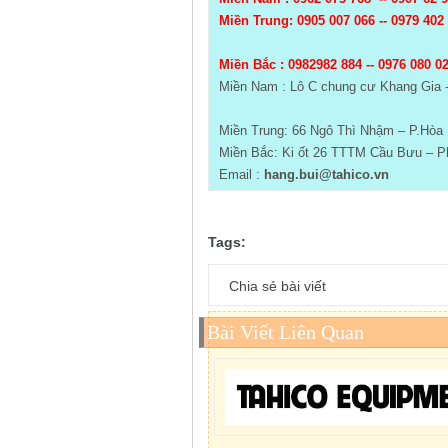
Miền Trung: 0905 007 066 -- 0979 402
Miền Bắc :
0982982 884 -- 0976 080 0
Miền Nam : Lô C chung cư Khang Gia 
Miền Trung: 66 Ngô Thì Nhậm – P.Hòa 
Miền Bắc: Ki ốt 26 TTTM Cầu Bưu – Ph
Email :
hang.bui@tahico.vn
Tags:
Chia sẻ bài viết
Bài Viết Liên Quan