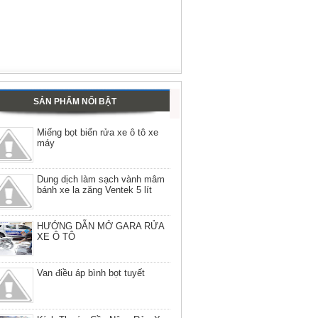
SẢN PHẨM NỔI BẬT
Miếng bọt biển rửa xe ô tô xe
máy
Dung dịch làm sạch vành mâm
bánh xe la zăng Ventek 5 lít
HƯỚNG DẪN MỞ GARA RỬA
XE Ô TÔ
Van điều áp bình bọt tuyết