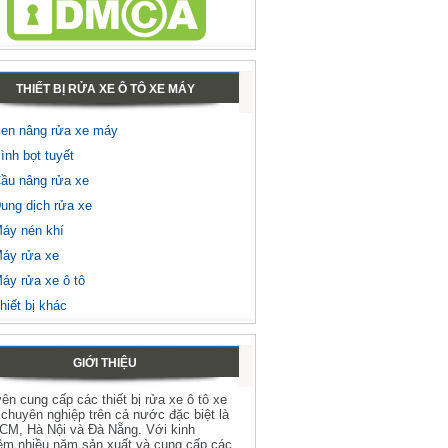
THIẾT BỊ RỬA XE Ô TÔ XE MÁY
en nâng rửa xe máy
ình bọt tuyết
ầu nâng rửa xe
ung dịch rửa xe
áy nén khí
áy rửa xe
áy rửa xe ô tô
hiết bị khác
GIỚI THIỆU
ên cung cấp các thiết bị rửa xe ô tô xe
chuyên nghiệp trên cả nước đặc biệt là
HCM, Hà Nội và Đà Nẵng. Với kinh
ệm nhiều năm sản xuất và cung cấp các