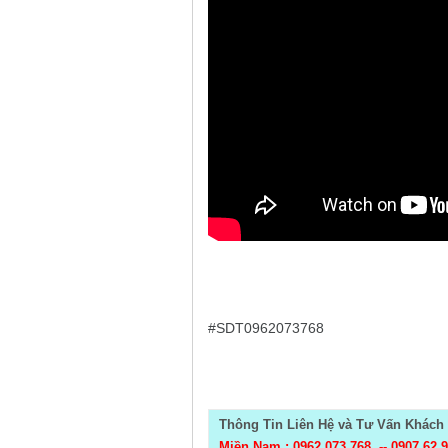
#SDT0962073768
Thông Tin Liên Hệ và Tư Vấn Khách 
Miền Nam : 0962 073 768 --
0907 62 