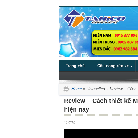
Trang chủ
Cầu nâng rửa xe
Home
»
Unlabelled
»
Review _ Cách t
Review _ Cách thiết kế M
hiện nay
12/7/19