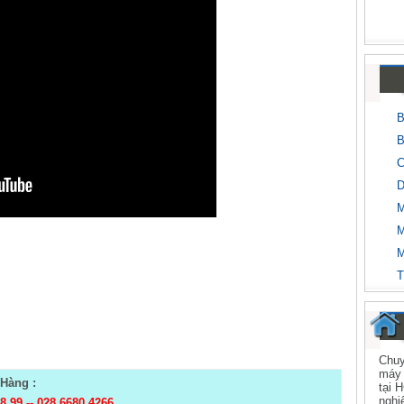
B
B
C
D
M
M
M
T
Chuy
máy 
Hàng :
tại 
nghi
98 99
--
028 6680 4266