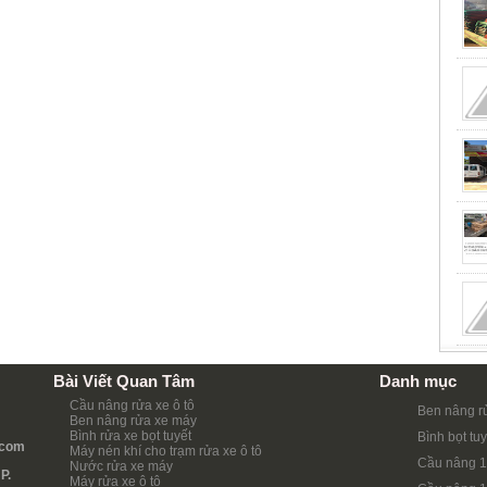
Bài Viết Quan Tâm
Danh mục
Cầu nâng rửa xe ô tô
Ben nâng r
Ben nâng rửa xe máy
Bình rửa xe bọt tuyết
Bình bọt tuy
.com
Máy nén khí cho trạm rửa xe ô tô
Cầu nâng 1
Nước rửa xe máy
P.
Máy rửa xe ô tô