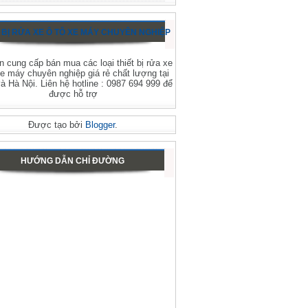
 BỊ RỬA XE Ô TÔ XE MÁY CHUYÊN NGHIỆP
 cung cấp bán mua các loại thiết bị rửa xe
xe máy chuyên nghiệp giá rẻ chất lượng tại
 Hà Nội. Liên hệ hotline : 0987 694 999 để
được hỗ trợ
Được tạo bởi
Blogger
.
HƯỚNG DẪN CHỈ ĐƯỜNG