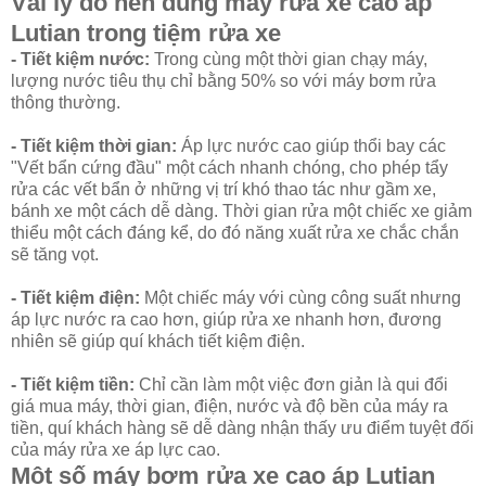
Vài lý do nên dùng máy rửa xe cao áp
Lutian trong tiệm rửa xe
- Tiết kiệm nước:
Trong cùng một thời gian chạy máy,
lượng nước tiêu thụ chỉ bằng 50% so với máy bơm rửa
thông thường.
- Tiết kiệm thời gian:
Áp lực nước cao giúp thổi bay các
"Vết bẩn cứng đầu" một cách nhanh chóng, cho phép tẩy
rửa các vết bẩn ở những vị trí khó thao tác như gầm xe,
bánh xe một cách dễ dàng. Thời gian rửa một chiếc xe giảm
thiểu một cách đáng kể, do đó năng xuất rửa xe chắc chắn
sẽ tăng vọt.
- Tiết kiệm điện:
Một chiếc máy với cùng công suất nhưng
áp lực nước ra cao hơn, giúp rửa xe nhanh hơn, đương
nhiên sẽ giúp quí khách tiết kiệm điện.
- Tiết kiệm tiền:
Chỉ cần làm một việc đơn giản là qui đổi
giá mua máy, thời gian, điện, nước và độ bền của máy ra
tiền, quí khách hàng sẽ dễ dàng nhận thấy ưu điểm tuyệt đối
của máy rửa xe áp lực cao.
Một số máy bơm rửa xe cao áp Lutian