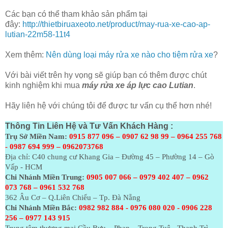
Các bạn có thể tham khảo sản phẩm tại
đây:
http://thietbiruaxeoto.net/product/may-rua-xe-cao-ap-
lutian-22m58-11t4
Xem thêm:
Nên dùng loại máy rửa xe nào cho tiệm rửa xe
?
Với bài viết trên hy vọng sẽ giúp bạn có thêm được chút
kinh nghiệm khi mua
máy rửa xe áp lực cao Lutian
.
Hãy liên hệ với chúng tôi để được tư vấn cụ thể hơn nhé!
Thông Tin Liên Hệ và Tư Vấn Khách Hàng :
Trụ Sở Miền Nam:
0915 877 096 – 0907 62 98 99 – 0964 255 768
- 0987 694 999 – 0962073768
Địa chỉ: C40 chung cư Khang Gia – Đường 45 – Phường 14 – Gò
Vấp - HCM
Chi Nhánh Miền Trung:
0905 007 066 – 0979 402 407 – 0962
073
768 – 0961 532 768
362 Âu Cơ – Q.Liên Chiểu – Tp. Đà Nẵng
Chi Nhánh Miền Bắc:
0982 982 884 - 0976 080 020 - 0906 228
256 – 0977 143 915