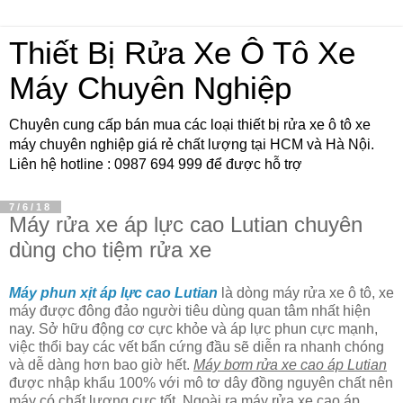
Thiết Bị Rửa Xe Ô Tô Xe
Máy Chuyên Nghiệp
Chuyên cung cấp bán mua các loại thiết bị rửa xe ô tô xe
máy chuyên nghiệp giá rẻ chất lượng tại HCM và Hà Nội.
Liên hệ hotline : 0987 694 999 để được hỗ trợ
7/6/18
Máy rửa xe áp lực cao Lutian chuyên
dùng cho tiệm rửa xe
Máy phun xịt áp lực cao Lutian
là dòng máy rửa xe ô tô, xe
máy được đông đảo người tiêu dùng quan tâm nhất hiện
nay. Sở hữu động cơ cực khỏe và áp lực phun cực mạnh,
việc thổi bay các vết bẩn cứng đầu sẽ diễn ra nhanh chóng
và dễ dàng hơn bao giờ hết.
Máy bơm rửa xe cao áp Lutian
được nhập khẩu 100% với mô tơ dây đồng nguyên chất nên
máy có chất lượng cực tốt. Ngoài ra máy rửa xe cao áp