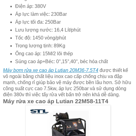
Điện áp: 380V
Áp lực làm việc: 230Bar
Áp lực tối đa: 250Bar
Lưu lượng nước: 16,4 Lít/phút
Tốc độ: 1450 vòng/phút
Trọng lượng tịnh: 89Kg
Ống cao áp: 15M/2 lõi thép
Súng cao áp+Béc: 0°,15°,40°, béc hóa chất
Máy bơm rửa xe cao áp Lutian 20M36-7.5T4
được thiết kế
vỏ ngoài bằng chất liệu inox cao cấp chống chịu va đập
mạnh, chống rỉ giúp bảo vệ máy được bền lâu hơn. Sở hữu
công suất cực cao 7.5kw, áp lực 250bar và sử dụng dòng
điện 380v thì việc tẩy rửa vết bẩn trở nên khá dễ dàng.
Máy rửa xe cao áp Lutian 22M58-11T4