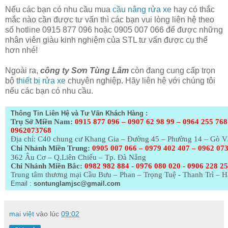
Nếu các bạn có nhu cầu mua
cầu nâng rửa xe
hay có thắc
mắc nào cần được tư vấn thì các bạn vui lòng liên hệ theo
số hotline 0915 877 096 hoặc 0905 007 066 để được những
nhân viên giàu kinh nghiệm của STL tư vấn được cụ thể
hơn nhé!
Ngoài ra,
công ty Sơn Tùng Lâm
còn đang cung cấp trọn
bộ
thiết bị rửa xe
chuyên nghiệp. Hãy liên hệ với chúng tôi
nếu các bạn có nhu cầu.
Thông Tin Liên Hệ và Tư Vấn Khách Hàng :
Trụ Sở Miền Nam:
0915 877 096 – 0907 62 98 99 – 0964 255 768
0962073768
Địa chỉ: C40 chung cư Khang Gia – Đường 45 – Phường 14 – Gò 
Chi Nhánh Miền Trung:
0905 007 066 – 0979 402 407 – 0962 07
362 Âu Cơ – Q.Liên Chiểu – Tp. Đà Nẵng
Chi Nhánh Miền Bắc:
0982 982 884 - 0976 080 020 - 0906 228 2
Trung tâm thương mại Cầu Bưu – Phan – Trọng Tuệ - Thanh Trì – H
Email :
sontunglamjsc@gmail.com
mai việt
vào lúc
09:02