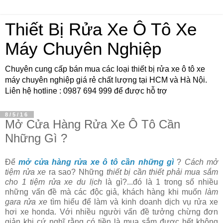
Thiết Bị Rửa Xe Ô Tô Xe
Máy Chuyên Nghiệp
Chuyên cung cấp bán mua các loại thiết bị rửa xe ô tô xe
máy chuyên nghiệp giá rẻ chất lượng tại HCM và Hà Nội.
Liên hệ hotline : 0987 694 999 để được hỗ trợ
8/5/16
Mở Cửa Hàng Rửa Xe Ô Tô Cần
Những Gì ?
Để
mở cửa hàng rửa xe ô tô cần những gì
?
Cách mở
tiệm rửa xe
ra sao? Những
thiết bị cần thiết phải mua sắm
cho 1 tiệm rửa xe du lịch
là gì?...đó là 1 trong số nhiều
những vấn đề mà các độc giả, khách hàng khi muốn
làm
gara rửa xe
tìm hiểu để làm và kinh doanh dịch vụ rửa xe
hơi xe honda. Với nhiều người vấn đề tưởng chừng đơn
giản khi cứ nghĩ rằng có tiền là mua sắm được hết không