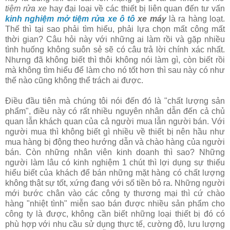
tiệm rửa xe
hay đại loại về các thiết bị liên quan đến tư vấn
kinh nghiệm mở tiệm rửa xe ô tô
xe máy
là ra hàng loạt.
Thế thì tại sao phải tìm hiểu, phải lựa chọn mất công mất
thời gian? Câu hỏi này với những ai làm rồi và gặp nhiều
tình huống không suôn sẻ sẽ có câu trả lời chính xác nhất.
Nhưng đã không biết thì thôi không nói làm gì, còn biết rồi
mà không tìm hiểu để làm cho nó tốt hơn thì sau này có như
thế nào cũng không thể trách ai được.
Điều đầu tiên mà chúng tôi nói đến đó là "chất lượng sản
phẩm", điều này có rất nhiều nguyên nhân dẫn đến cả chủ
quan lẫn khách quan của cả người mua lẫn người bán. Với
người mua thì không biết gì nhiều về thiết bị nên hầu như
mua hàng bị động theo hướng dẫn và chào hàng của người
bán. Còn những nhân viên kinh doanh thì sao? Những
người làm lâu có kinh nghiệm 1 chút thì lợi dụng sự thiếu
hiểu biết của khách để bán những mặt hàng có chất lượng
không thật sự tốt, xứng đang với số tiền bỏ ra. Những người
mới bước chân vào các công ty thương mại thì cứ chào
hàng "nhiệt tình" miễn sao bán được nhiều sản phẩm cho
công ty là được, không cần biết những loại thiết bị đó có
phù hợp với nhu cầu sử dụng thực tế, cường độ, lưu lượng