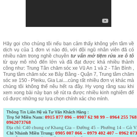
Hãy gọi cho chúng tôi nếu bạn cảm thấy không yên tâm về
dịch vụ của 1 đơn vị nào đó, với đội ngũ nhân viên đã có
nhiều năm trong nghề chuyên
tư vấn mở tiệm rửa xe ô tô
từ quy mô nhỏ đến lớn và đã đạt được khá nhiều thành
công như: Trung Tân chăm sóc xe Vũ An 1 và 2 - Tân Bình ,
Trung tâm chăm sóc xe Bảy Bằng - Quận 7, Trung tâm chăm
sóc xe 150 - Pleiku, Gia Lai....cùng rất nhiều đơn vị khác mà
chúng tôi không thể nêu hết ra đây. Hy vọng rằng sau khi
xem xong bài này bạn sẽ rút ra được nhiều kinh nghiệm để
có được những sự lựa chọn chính xác cho mình.
Thông Tin Liên Hệ và Tư Vấn Khách Hàng :
Trụ Sở Miền Nam:
0915 877 096 – 0907 62 98 99 – 0964 255 768
0962073768
Địa chỉ: C40 chung cư Khang Gia – Đường 45 – Phường 14 – Gò 
Chi Nhánh Miền Trung:
0905 007 066 – 0979 402 407 – 0962 07