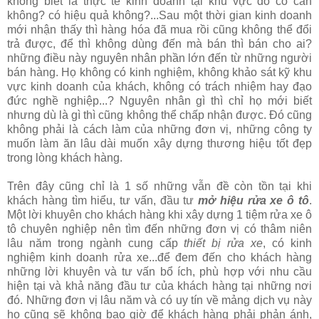
không biết là thực tế kinh doanh tại khu vực đó có cần
không? có hiệu quả không?...Sau một thời gian kinh doanh
mới nhận thấy thì hàng hóa đã mua rồi cũng không thể đổi
trả được, để thì không dùng đến mà bán thì bán cho ai?
những điều này nguyên nhân phần lớn đến từ những người
bán hàng. Họ không có kinh nghiệm, không khảo sát kỹ khu
vực kinh doanh của khách, không có trách nhiệm hay đạo
đức nghề nghiệp...? Nguyên nhân gì thì chỉ họ mới biết
nhưng dù là gì thì cũng không thể chấp nhận được. Đó cũng
không phải là cách làm của những đơn vị, những công ty
muốn làm ăn lâu dài muốn xây dựng thương hiệu tốt đẹp
trong lòng khách hàng.
Trên đây cũng chỉ là 1 số những vẫn đề còn tồn tại khi
khách hàng tìm hiểu, tư vấn, đầu tư
mở hiệu rửa xe ô tô
.
Một lời khuyên cho khách hàng khi xây dựng 1 tiệm rửa xe ô
tô chuyên nghiệp nên tìm đến những đơn vị có thâm niên
lâu năm trong ngành cung cấp
thiết bị rửa xe
, có kinh
nghiệm kinh doanh rửa xe...để đem đến cho khách hàng
những lời khuyên và tư vấn bổ ích, phù hợp với nhu cầu
hiện tại và khả năng đầu tư của khách hàng tại những nơi
đó. Những đơn vị lâu năm và có uy tín về mảng dịch vụ này
họ cũng sẽ không bao giờ để khách hàng phải phản ánh,